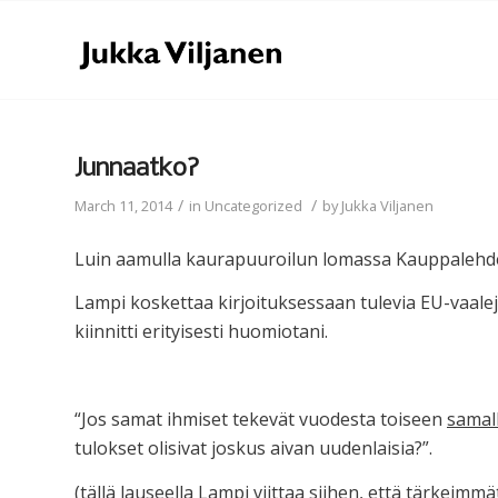
Junnaatko?
/
/
March 11, 2014
in
Uncategorized
by
Jukka Viljanen
Luin aamulla kaurapuuroilun lomassa Kauppalehde
Lampi koskettaa kirjoituksessaan tulevia EU-vaalej
kiinnitti erityisesti huomiotani.
“Jos samat ihmiset tekevät vuodesta toiseen
samall
tulokset olisivat joskus aivan uudenlaisia?”.
(tällä lauseella Lampi viittaa siihen, että tärkei