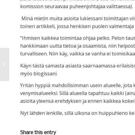
komission seuraavaa puheenjohtajaa valittaessa).
Minä mietin muita asioita lukiessani toimittajan viis
toinen artikkeli, jossa henkisen puolen valmentaj
“Ihmisen kaikkea toimintaa ohjaa pelko. Pelon tau
hankkimaan uutta tietoa ja osaamista, niin helposti
turvalliseen. Niin käy, vaikka se vanha ei toimisikaa
Energiaa
Käyn tästä samasta asiasta saarnaamassa erilaisissa 
myös blogissani.
Yritän hyppiä mahdollisimman usein alueelle, jota
venymisalueeksi. Sillä alueella tapahtuu kaikki (ai
asioita yleensä erehdyksen ja ennen kaikkea kokeil
Nyt lähden lenkille, sillä ulkona on huippuhieno kel
Share this entry