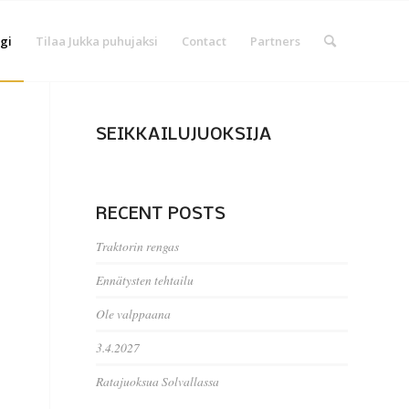
gi
Tilaa Jukka puhujaksi
Contact
Partners
SEIKKAILUJUOKSIJA
RECENT POSTS
Traktorin rengas
Ennätysten tehtailu
Ole valppaana
3.4.2027
Ratajuoksua Solvallassa