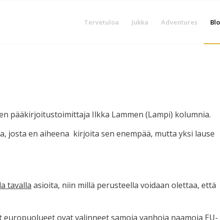
Tervetuloa
Jukka
Adventures
Blo
n pääkirjoitustoimittaja Ilkka Lammen (Lampi) kolumnia.
a, josta en aiheena kirjoita sen enempää, mutta yksi lause
a tavalla
asioita, niin millä perusteella voidaan olettaa, että
mmät europuolueet ovat valinneet samoja vanhoja naamoja EU-