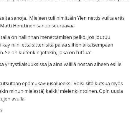
aita sanoja. Mieleen tuli nimittäin Ylen nettisivuilta eräs
a Matti Henttinen sanoo seuraavaa:
stalla on hallinnan menettämisen pelko. Jos joutuu
 käy niin, että sitten sitä palaa siihen aikaisempaan
n. Se on kuitenkin jotakin, joka on tuttua”.
yritystilaisuuksissa ja aina välillä nostan aiheen esille
 kutsutaan epämukavuusalueeksi. Voisi sitä kutsua myös
nakin minun mielestä) kaikki mielenkiintoinen. Opin uusia
ujen avulla.
i!