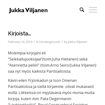
Kirjoista..
/
/
February 16, 2014
in
Uncategorized
by
Jukka Viljanen
Molempia kirjojani eli
“Seikkailujuoksijaa”(toim.Juha Hietanen) sekä
“Asennetta peliin” (toim.Arno Seiro/Jukka Viljanen)
saa nyt myös kaikista Partioaitoista.
Kävin eilen Yrjönkadun ja Ison Omenan
Partioaitoissa ja siellä kirjamme olivat mukavasti
esillä. Liikkeissä on myytävänä myös monia muita
kirjoja, kuten mm. Pata Degermanin
“Löytöretkeilijä”, Royal Geographical Societyn