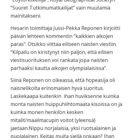
“Suuret Tutkimumatkailijat” vain muutamia
mainitakseni.
Hesarin toimittaja Jussi-Pekka Reponen kirjoitti
päivän lehteen kommentin “kaikkien aikojen
paras”. Otsikko viittaa eiliseen naisten viestiin.
“Kilpailu on kiristynyt niin paljon, että eilisen
viestisuorituksen voi rankata jopa naisten
parhaaksi kautta aikojen olympialaisissa”.
Siinä Reponen on oikeassa, että hopeasija oli
naisnelikolta erinomaisen hyvä suoritus.
Laskekaapa kuitenkin ihan huviksenne kuinka
monta naisten huippuhiihtomaata kisoissa on ja
kuinka monen henkilön kesken
mitalit/maailmacupin voitot (yleensä)
jaetaan.Nippu norjalaisia, yksi ruotsalainen ja
puolalainen. Keitäs muita siellä onkaan? Ihan