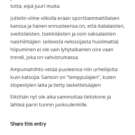
totta, eipä juuri muita.
Juttelin viime viikolla erään sporttiammattilaisen
kanssa ja hänen ennusteensa on, että italialaisten,
sveitsiläisten, tsekkiläisten ja osin saksalaisten
naishiihtäjien (eilisestä nelossijasta huolimatta)
hiipuminen ei ole vain lyhytaikainen oire vaan
trendi, joka on vahvistumassa.
Ampumahiihto vetää puoleensa niin urheilijoita
kuin katsojia. Samoin on “temppulajien”, kuten
slopestylen laita ja tietty laskettelulajien.
Eiköhän nyt ole aika sammuttaa tietokone ja
lähteä parin tunnin juoksulenkille.
Share this entry