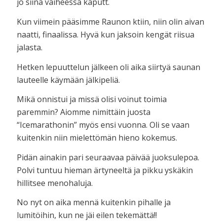
jo siinä vaiheessa kaputt.
Kun viimein pääsimme Raunon ktiin, niin olin aivan
naatti, finaalissa. Hyvä kun jaksoin kengät riisua
jalasta.
Hetken lepuuttelun jälkeen oli aika siirtyä saunan
lauteelle käymään jälkipeliä.
Mikä onnistui ja missä olisi voinut toimia
paremmin? Aiomme nimittäin juosta
“Icemarathonin” myös ensi vuonna. Oli se vaan
kuitenkin niin mielettömän hieno kokemus.
Pidän ainakin pari seuraavaa päivää juoksulepoa.
Polvi tuntuu hieman ärtyneeltä ja pikku yskäkin
hillitsee menohaluja.
No nyt on aika mennä kuitenkin pihalle ja
lumitöihin, kun ne jäi eilen tekemättä!!