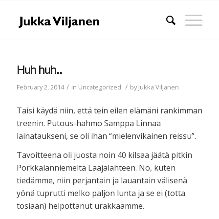
Huh huh..
/
/
February 2, 2014
in
Uncategorized
by
Jukka Viljanen
Taisi käydä niin, että tein eilen elämäni rankimman
treenin. Putous-hahmo Samppa Linnaa
lainataukseni, se oli ihan “mielenvikainen reissu”.
Tavoitteena oli juosta noin 40 kilsaa jäätä pitkin
Porkkalanniemeltä Laajalahteen. No, kuten
tiedämme, niin perjantain ja lauantain välisenä
yönä tuprutti melko paljon lunta ja se ei (totta
tosiaan) helpottanut urakkaamme.