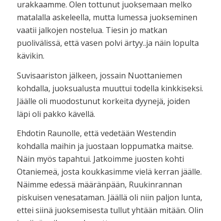
urakkaamme. Olen tottunut juoksemaan melko
matalalla askeleella, mutta lumessa juokseminen
vaatii jalkojen nostelua. Tiesin jo matkan
puolivälissä, että vasen polvi ärtyy..ja näin lopulta
kävikin.
Suvisaariston jälkeen, jossain Nuottaniemen
kohdalla, juoksualusta muuttui todella kinkkiseksi.
Jäälle oli muodostunut korkeita dyynejä, joiden
läpi oli pakko kävellä.
Ehdotin Raunolle, että vedetään Westendin
kohdalla maihin ja juostaan loppumatka maitse.
Näin myös tapahtui. Jatkoimme juosten kohti
Otaniemeä, josta koukkasimme vielä kerran jäälle.
Näimme edessä määränpään, Ruukinrannan
piskuisen venesataman. Jäällä oli niin paljon lunta,
ettei siinä juoksemisesta tullut yhtään mitään. Olin