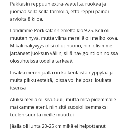
Pakkasin reppuun extra-vaatetta, ruokaa ja
juomaa sellaisella tarmolla, että reppu painoi
arviolta 8 kiloa.
Lähdimme Porkkalanniemeltä klo.9.25. Keli oli
muuten hyvä, mutta viima merellä oli melko kova.
Mikäli näkyvyys olisi ollut huono, niin olisimme
jättäneet juoksun väliin, sillä navigointi on noissa
olosuhteissa todella tärkeää.
Lisäksi meren jäällä on kaikenlaista nyppylää ja
muita pikku esteitä, joissa voi helposti loukata
itsensä.
Aluksi meillä oli sivutuuli, mutta mitä pidemmälle
matkamme eteni, niin sitä suosiollisemmaksi
tuulen suunta meille muuttui.
Jäällä oli lunta 20-25 cm mikä ei helpottanut