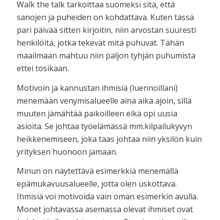
Walk the talk tarkoittaa suomeksi sitä, että
sanojen ja puheiden on kohdattava. Kuten tässä
pari päivää sitten kirjoitin, niin arvostan suuresti
henkilöitä, jotka tekevät mitä puhuvat. Tähän
maailmaan mahtuu niin paljon tyhjän puhumista
ettei tosikaan.
Motivoin ja kannustan ihmisiä (luennoillani)
menemään venymisalueelle aina aika ajoin, sillä
muuten jämähtää paikoilleen eikä opi uusia
asioita. Se johtaa työelämässä mm.kilpailukyvyn
heikkenemiseen, joka taas johtaa niin yksilön kuin
yrityksen huonoon jamaan.
Minun on näytettävä esimerkkiä menemällä
epämukavuusalueelle, jotta olen uskottava.
Ihmisiä voi motivoida vain oman esimerkin avulla.
Monet johtavassa asemassa olevat ihmiset ovat