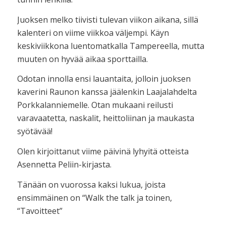
Juoksen melko tiivisti tulevan viikon aikana, sillä
kalenteri on viime viikkoa väljempi. Käyn
keskiviikkona luentomatkalla Tampereella, mutta
muuten on hyvää aikaa sporttailla.
Odotan innolla ensi lauantaita, jolloin juoksen
kaverini Raunon kanssa jäälenkin Laajalahdelta
Porkkalanniemelle. Otan mukaani reilusti
varavaatetta, naskalit, heittoliinan ja maukasta
syötävää!
Olen kirjoittanut viime päivinä lyhyitä otteista
Asennetta Peliin-kirjasta.
Tänään on vuorossa kaksi lukua, joista
ensimmäinen on “Walk the talk ja toinen,
“Tavoitteet”