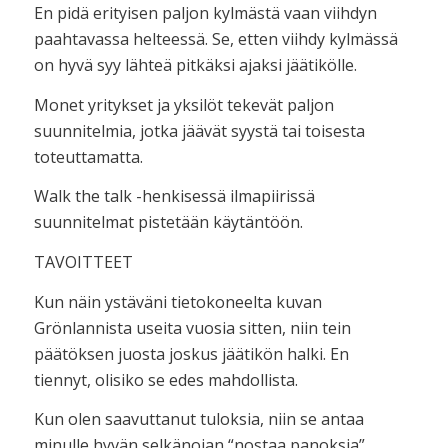
En pidä erityisen paljon kylmästä vaan viihdyn
paahtavassa helteessä. Se, etten viihdy kylmässä
on hyvä syy lähteä pitkäksi ajaksi jäätikölle.
Monet yritykset ja yksilöt tekevät paljon
suunnitelmia, jotka jäävät syystä tai toisesta
toteuttamatta.
Walk the talk -henkisessä ilmapiirissä
suunnitelmat pistetään käytäntöön.
TAVOITTEET
Kun näin ystäväni tietokoneelta kuvan
Grönlannista useita vuosia sitten, niin tein
päätöksen juosta joskus jäätikön halki. En
tiennyt, olisiko se edes mahdollista.
Kun olen saavuttanut tuloksia, niin se antaa
minulle hyvän selkänojan “nostaa panoksia”