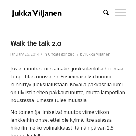
Walk the talk 2.0
/
/
January 26, 2014
in
Uncategorized
by
Jukka Viljanen
Jos ei muuten, niin ainakin juoksulenkillä huomaa
lämpötilan nousseen. Ensimmäiseksi huomio
kiinnittyy juoksualustaan. Kovalla pakkasella lumi
on tiiviisti tiehen pakkautunutta, mutta lämpötilan
noustessa lumesta tulee muussia.
No toinen (ja ilmiselvä) muutos viime viikon
lenkkeihin on se, ettei ole kylmä. Itse asiassa
hikoilin melko voimakkaasti tämän päivän 2,5
tunnin lenkillä.