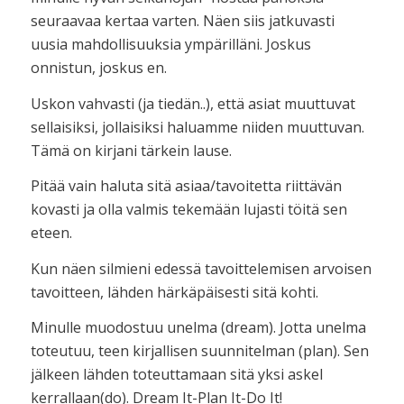
seuraavaa kertaa varten. Näen siis jatkuvasti
uusia mahdollisuuksia ympärilläni. Joskus
onnistun, joskus en.
Uskon vahvasti (ja tiedän..), että asiat muuttuvat
sellaisiksi, jollaisiksi haluamme niiden muuttuvan.
Tämä on kirjani tärkein lause.
Pitää vain haluta sitä asiaa/tavoitetta riittävän
kovasti ja olla valmis tekemään lujasti töitä sen
eteen.
Kun näen silmieni edessä tavoittelemisen arvoisen
tavoitteen, lähden härkäpäisesti sitä kohti.
Minulle muodostuu unelma (dream). Jotta unelma
toteutuu, teen kirjallisen suunnitelman (plan). Sen
jälkeen lähden toteuttamaan sitä yksi askel
kerrallaan(do). Dream It-Plan It-Do It!