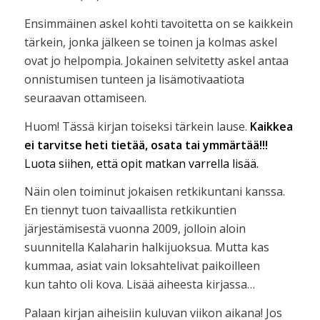
Ensimmäinen askel kohti tavoitetta on se kaikkein
tärkein, jonka jälkeen se toinen ja kolmas askel
ovat jo helpompia. Jokainen selvitetty askel antaa
onnistumisen tunteen ja lisämotivaatiota
seuraavan ottamiseen.
Huom! Tässä kirjan toiseksi tärkein lause.
Kaikkea
ei tarvitse heti tietää, osata tai ymmärtää!!!
Luota siihen, että opit matkan varrella lisää.
Näin olen toiminut jokaisen retkikuntani kanssa.
En tiennyt tuon taivaallista retkikuntien
järjestämisestä vuonna 2009, jolloin aloin
suunnitella Kalaharin halkijuoksua. Mutta kas
kummaa, asiat vain loksahtelivat paikoilleen
kun tahto oli kova. Lisää aiheesta kirjassa…
Palaan kirjan aiheisiin kuluvan viikon aikana! Jos