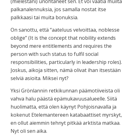
(mielestäni) unohtaneet sen. Et voi vaatia muilta
palkanalennuksia, jos samalla nostat itse
palkkaasi tai muita bonuksia.
On sanottu, että “aateluus velvoittaa, noblesse
oblige” (It is the concept that nobility extends
beyond mere entitlements and requires the
person with such status to fulfil social
responsibilities, particularly in leadership roles).
Joskus, aikoja sitten, nämä olivat ihan itsestään
selviä asioita. Miksei nyt?
Yksi Grönlannin retkikunnan päämotiiveista oli
vahva halu päästä epämukavuusalueelle. Siitä
huolimatta, että olen käynyt Pohjoisnavalla ja
kokenut Etelemantereen katabaattiset myrskyt,
en ollut aiemmin tehnyt pitkää arktista matkaa.
Nyt oli sen aika.