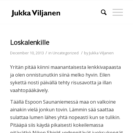
Loskalenkille
/
/
December 10, 2013
in
Uncategorized
by
Jukka Viljanen
Yritän pitää kiinni maanantaisesta lenkkivapaasta
ja olen onnistunutkin siinä melko hyvin. Eilen
sykettä nosti päivällä tehty risusavotta ja illan
vaahtopääkävely.
Täällä Espoon Saunaniemessä maa on valkoine
ainakin vielä jonkun tovin. Lämmin sää saattaa
sulattaa lumen lähes yhtä nopeasti kun se tulikin.
Pitääpä siis käydä pikaisesti kokeilemassa
pitävätkö Niken Shield-vedenpitävät juoksukengät