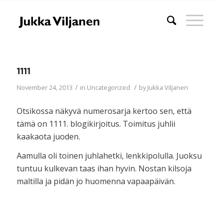
1111
/
/
November 24, 2013
in
Uncategorized
by
Jukka Viljanen
Otsikossa näkyvä numerosarja kertoo sen, että
tämä on 1111. blogikirjoitus. Toimitus juhlii
kaakaota juoden.
Aamulla oli toinen juhlahetki, lenkkipolulla. Juoksu
tuntuu kulkevan taas ihan hyvin. Nostan kilsoja
maltilla ja pidän jo huomenna vapaapäivän.