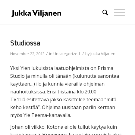
Studiossa
/
/
November 22, 2013
in
Uncategorized
by
Jukka Viljanen
Yksi Ylen lukuisista laatuohjelmista on Prisma
Studio ja minulla oli tänään (kulunutta sanontaa
käyttäen…) ilo ja kunnia vierailla ohjelman
nauhoituksissa. Ensi tiistaina klo.20.00
TV1:llä esitettävä jakso käsittelee teemaa “mitä
keho kestää”. Ohjelma uusitaan pariin kertaan
myös Yle Teema-kanavalla.
Johan oli viikko. Kotona ei ole tullut käytyä kuin
kääntymässä. Huomenna lauantaina on vielä yksi