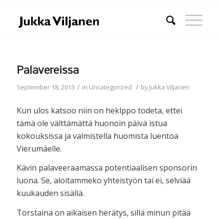
Palavereissa
/
/
September 18, 2013
in
Uncategorized
by
Jukka Viljanen
Kun ulos katsoo niin on heklppo todeta, ettei
tämä ole välttämättä huonoin päivä istua
kokouksissa ja valmistella huomista luentoa
Vierumäelle.
Kävin palaveeraamassa potentiaalisen sponsorin
luona. Se, aloitammeko yhteistyön tai ei, selviää
kuukauden sisällä.
Torstaina on aikaisen herätys, sillä minun pitää