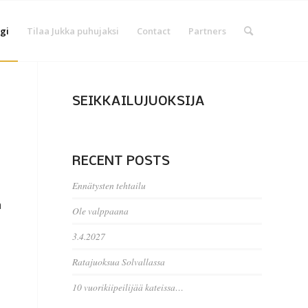
gi
Tilaa Jukka puhujaksi
Contact
Partners
SEIKKAILUJUOKSIJA
RECENT POSTS
Ennätysten tehtailu
a
Ole valppaana
3.4.2027
Ratajuoksua Solvallassa
10 vuorikiipeilijää kateissa…