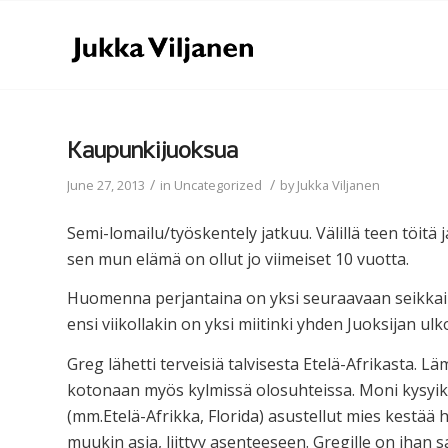
Kaupunkijuoksua
/
/
June 27, 2013
in
Uncategorized
by
Jukka Viljanen
Semi-lomailu/työskentely jatkuu. Välillä teen töitä
sen mun elämä on ollut jo viimeiset 10 vuotta.
Huomenna perjantaina on yksi seuraavaan seikkailuj
ensi viikollakin on yksi miitinki yhden Juoksijan u
Greg lähetti terveisiä talvisesta Etelä-Afrikasta. L
kotonaan myös kylmissä olosuhteissa. Moni kysyik
(mm.Etelä-Afrikka, Florida) asustellut mies kestää h
muukin asia, liittyy asenteeseen. Gregille on ihan 