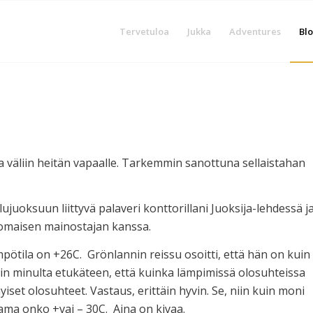
Tervetuloa
Jukka
Adventures
Blo
 ja väliin heitän vapaalle. Tarkemmin sanottuna sellaistahan
uoksuun liittyvä palaveri konttorillani Juoksija-lehdessä j
lkomaisen mainostajan kanssa.
ämpötila on +26C. Grönlannin reissu osoitti, että hän on kuin
in minulta etukäteen, että kuinka lämpimissä olosuhteissa
yiset olosuhteet. Vastaus, erittäin hyvin. Se, niin kuin moni
sama onko +vai – 30C. Aina on kivaa.