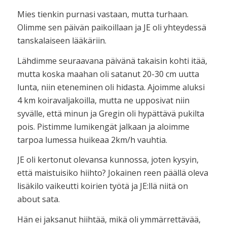
Mies tienkin purnasi vastaan, mutta turhaan.
Olimme sen päivän paikoillaan ja JE oli yhteydessä
tanskalaiseen lääkäriin.
Lähdimme seuraavana päivänä takaisin kohti itää,
mutta koska maahan oli satanut 20-30 cm uutta
lunta, niin eteneminen oli hidasta. Ajoimme aluksi
4 km koiravaljakoilla, mutta ne upposivat niin
syvälle, että minun ja Gregin oli hypättävä pukilta
pois. Pistimme lumikengät jalkaan ja aloimme
tarpoa lumessa huikeaa 2km/h vauhtia.
JE oli kertonut olevansa kunnossa, joten kysyin,
että maistuisiko hiihto? Jokainen reen päällä oleva
lisäkilo vaikeutti koirien työtä ja JE:llä niitä on
about sata.
Hän ei jaksanut hiihtää, mikä oli ymmärrettävää,