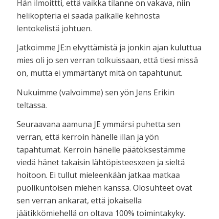
Hän ilmoittti, että vaikka tilanne on vakava, niin
helikopteria ei saada paikalle kehnosta
lentokelistä johtuen.
Jatkoimme JE:n elvyttämistä ja jonkin ajan kuluttua
mies oli jo sen verran tolkuissaan, että tiesi missä
on, mutta ei ymmärtänyt mitä on tapahtunut.
Nukuimme (valvoimme) sen yön Jens Erikin
teltassa.
Seuraavana aamuna JE ymmärsi puhetta sen
verran, että kerroin hänelle illan ja yön
tapahtumat. Kerroin hänelle päätöksestämme
viedä hänet takaisin lähtöpisteesxeen ja sieltä
hoitoon. Ei tullut mieleenkään jatkaa matkaa
puolikuntoisen miehen kanssa. Olosuhteet ovat
sen verran ankarat, että jokaisella
jäätikkömiehellä on oltava 100% toimintakyky.