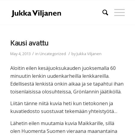
Kausi avattu
/
/
May 4, 2013
in
Uncategorized
by
Jukka Viljanen
Aloitin eilen kesäjuoksukauden juoksemalla 60
minuutin lenkin uudenkarheilla lenkkareilla.
Edellisestä lenkistä onkin aikaa ja se tapahtui ihan
toisenlaisissa olosuhteissa, Grönlannin jäätiköllä.
Liitän tänne niitä kuvia heti kun tietokonen ja
kuvatiedosto suostuvat tekemään yhteistyötä…
Lähetin eilen muutamia kuvia Maikkarille, sillä
olen Huomenta Suomen vieraana maanantaina