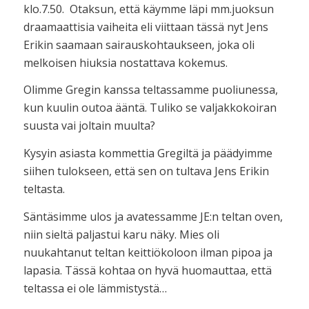
klo.7.50. Otaksun, että käymme läpi mm.juoksun
draamaattisia vaiheita eli viittaan tässä nyt Jens
Erikin saamaan sairauskohtaukseen, joka oli
melkoisen hiuksia nostattava kokemus.
Olimme Gregin kanssa teltassamme puoliunessa,
kun kuulin outoa ääntä. Tuliko se valjakkokoiran
suusta vai joltain muulta?
Kysyin asiasta kommettia Gregiltä ja päädyimme
siihen tulokseen, että sen on tultava Jens Erikin
teltasta.
Säntäsimme ulos ja avatessamme JE:n teltan oven,
niin sieltä paljastui karu näky. Mies oli
nuukahtanut teltan keittiökoloon ilman pipoa ja
lapasia. Tässä kohtaa on hyvä huomauttaa, että
teltassa ei ole lämmistystä…