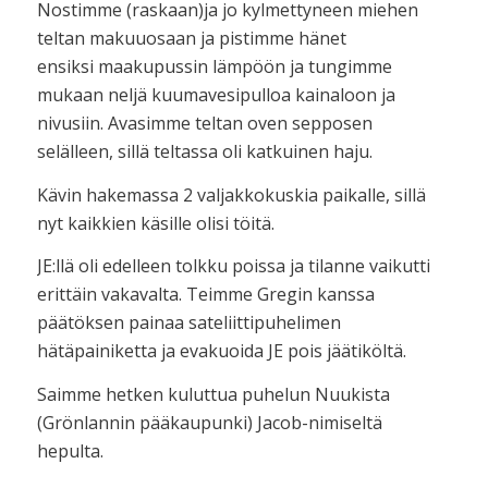
Nostimme (raskaan)ja jo kylmettyneen miehen
teltan makuuosaan ja pistimme hänet
ensiksi maakupussin lämpöön ja tungimme
mukaan neljä kuumavesipulloa kainaloon ja
nivusiin. Avasimme teltan oven sepposen
selälleen, sillä teltassa oli katkuinen haju.
Kävin hakemassa 2 valjakkokuskia paikalle, sillä
nyt kaikkien käsille olisi töitä.
JE:llä oli edelleen tolkku poissa ja tilanne vaikutti
erittäin vakavalta. Teimme Gregin kanssa
päätöksen painaa sateliittipuhelimen
hätäpainiketta ja evakuoida JE pois jäätiköltä.
Saimme hetken kuluttua puhelun Nuukista
(Grönlannin pääkaupunki) Jacob-nimiseltä
hepulta.