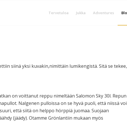
Tervetuloa
Jukka
Adventures
Blo
tiin siinä yksi kuvakin,nimittäin lumikengistä. Sitä se tekee,
 matkan on voittanut reppu nimeltään Salomon Sky 30l. Repun
pullot. Nalgenen pulloissa on se hyvä puoli, että niissä voi
suuri, että siitä on helppo hörppiä juomaa. Suojaan
si jäähdy (jäädy). Otamme Grönlantiin mukaan myös