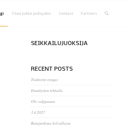
gi
Tilaa Jukka puhujaksi
Contact
Partners
SEIKKAILUJUOKSIJA
RECENT POSTS
Traktorin rengas
Ennätysten tehtailu
Ole valppaana
3.4.2027
Ratajuoksua Solvallassa