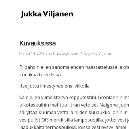
Kuvauksissa
/
/
March 14, 2013
in
Uncategorized
by
Jukka Viljanen
Piipahdin eilen sanomalehden haastattelussa ja otet
kun ikää tulee lisää…
Itse juttu ilmestynee ensi viikolla.
Sain eilen viimeisteltyä repputestini. Grönlannin
ulkotaskuihin mahtuu litran vetoiset Nalgene-juoma
säilyttää kuumaa vetta ja niiden suuaukko on niin 
vesipullot OR-merkkisillä lämpösuojilla, jottei ve
laadukkaita termospulloja, joissa vesi pysyy lämpi