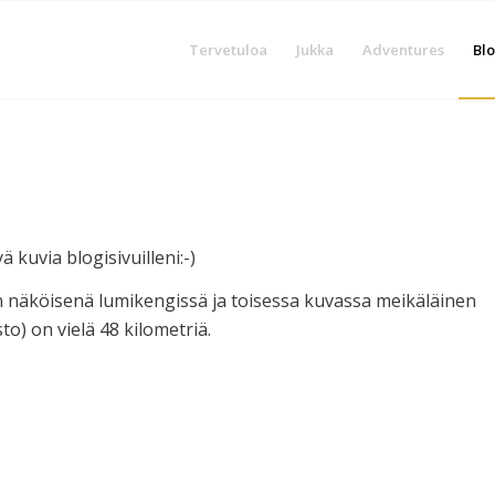
Tervetuloa
Jukka
Adventures
Blo
ä kuvia blogisivuilleni:-)
 näköisenä lumikengissä ja toisessa kuvassa meikäläinen
o) on vielä 48 kilometriä.