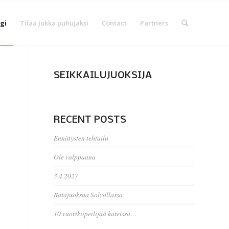
gi
Tilaa Jukka puhujaksi
Contact
Partners
SEIKKAILUJUOKSIJA
RECENT POSTS
Ennätysten tehtailu
Ole valppaana
3.4.2027
Ratajuoksua Solvallassa
10 vuorikiipeilijää kateissa…