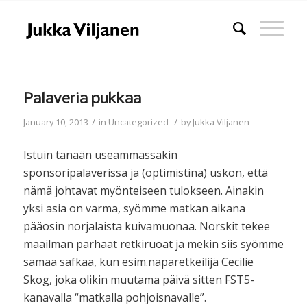
Palaveria pukkaa
/
/
January 10, 2013
in
Uncategorized
by
Jukka Viljanen
Istuin tänään useammassakin
sponsoripalaverissa ja (optimistina) uskon, että
nämä johtavat myönteiseen tulokseen. Ainakin
yksi asia on varma, syömme matkan aikana
pääosin norjalaista kuivamuonaa. Norskit tekee
maailman parhaat retkiruoat ja mekin siis syömme
samaa safkaa, kun esim.naparetkeilijä Cecilie
Skog, joka olikin muutama päivä sitten FST5-
kanavalla “matkalla pohjoisnavalle”.