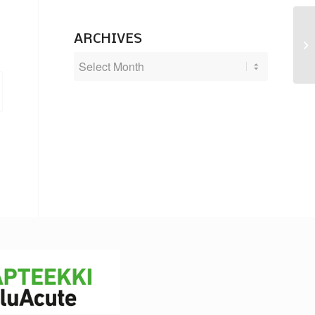
ARCHIVES
Ni