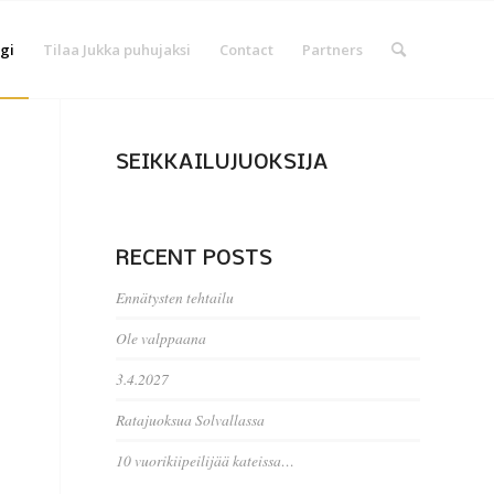
gi
Tilaa Jukka puhujaksi
Contact
Partners
SEIKKAILUJUOKSIJA
RECENT POSTS
Ennätysten tehtailu
Ole valppaana
3.4.2027
Ratajuoksua Solvallassa
10 vuorikiipeilijää kateissa…