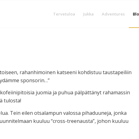
Tervetuloa
Jukka
Adventures
Blo
toiseen, rahanhimoinen katseeni kohdistuu taustapeiliin
 löydämme sponsorin…”
an kofeiinipitoisia juomia ja puhua pälpättänyt rahamassin
ä tulosta!
elua. Tein eilen otsalampun valossa pihaduuneja, jonka
n suunnitelmaan kuuluu “cross-treenausta”, johon kuuluu