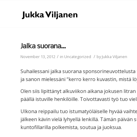
Jalka suorana…
/
/
November 13, 2012
in
Uncategorized
by
Jukka Viljanen
Suhailessani jalka suorana sponsorineuvottelusta 
ja sanon mielessäni “kerro kerro kuvastin, mistä
Olen siis lipittänyt alkuviikon aikana jokusen litr
päällä istuville henkilöille. Toivottavasti työ tuo viel
Ulkona reippailu tuo istumatyöläiselle hyvää vaiht
jälkeen kävin vielä lyhyellä lenkillä. Tämän päivä
kuntofillarilla polkemista, soutua ja juoksua.