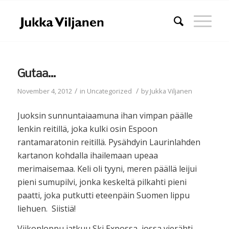
Gutaa…
/
/
November 4, 2012
in
Uncategorized
by
Jukka Viljanen
Juoksin sunnuntaiaamuna ihan vimpan päälle
lenkin reitillä, joka kulki osin Espoon
rantamaratonin reitillä. Pysähdyin Laurinlahden
kartanon kohdalla ihailemaan upeaa
merimaisemaa. Keli oli tyyni, meren päällä leijui
pieni sumupilvi, jonka keskeltä pilkahti pieni
paatti, joka putkutti eteenpäin Suomen lippu
liehuen. Siistiä!
Viikonloppu jatkuu Ski Expossa, jossa vierähti