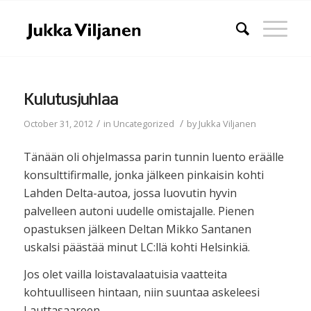
Kulutusjuhlaa
/
/
October 31, 2012
in
Uncategorized
by
Jukka Viljanen
Tänään oli ohjelmassa parin tunnin luento eräälle
konsulttifirmalle, jonka jälkeen pinkaisin kohti
Lahden Delta-autoa, jossa luovutin hyvin
palvelleen autoni uudelle omistajalle. Pienen
opastuksen jälkeen Deltan Mikko Santanen
uskalsi päästää minut LC:llä kohti Helsinkiä.
Jos olet vailla loistavalaatuisia vaatteita
kohtuulliseen hintaan, niin suuntaa askeleesi
Lauttasaareen.