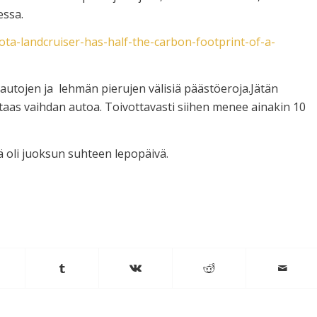
essa.
ta-landcruiser-has-half-the-carbon-footprint-of-a-
autojen ja lehmän pierujen välisiä päästöeroja.Jätän
taas vaihdan autoa. Toivottavasti siihen menee ainakin 10
 oli juoksun suhteen lepopäivä.