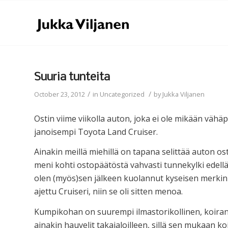
Suuria tunteita
/
/
October 23, 2012
in
Uncategorized
by
Jukka Viljanen
Ostin viime viikolla auton, joka ei ole mikään väh
janoisempi Toyota Land Cruiser.
Ainakin meillä miehillä on tapana selittää auton osto
meni kohti ostopäätöstä vahvasti tunnekylki edell
olen (myös)sen jälkeen kuolannut kyseisen merkin p
ajettu Cruiseri, niin se oli sitten menoa.
Kumpikohan on suurempi ilmastorikollinen, koiran
ainakin hauvelit takajaloilleen, sillä sen mukaan koi