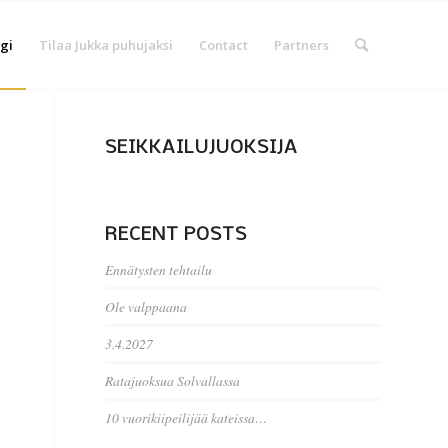
gi
Tilaa Jukka puhujaksi
Contact
Partners
SEIKKAILUJUOKSIJA
RECENT POSTS
Ennätysten tehtailu
Ole valppaana
3.4.2027
Ratajuoksua Solvallassa
10 vuorikiipeilijää kateissa…