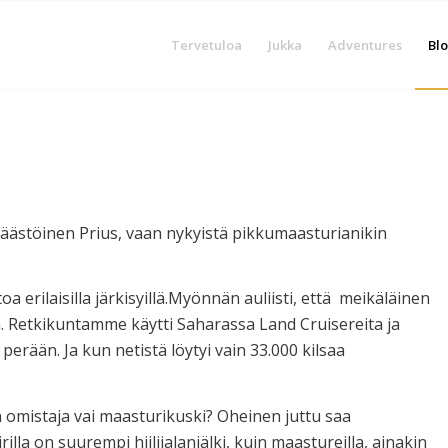
Tervetuloa
Jukka
Adventures
Blo
äpäästöinen Prius, vaan nykyistä pikkumaasturianikin
a erilaisilla järkisyillä.Myönnän auliisti, että meikäläinen
ä. Retkikuntamme käytti Saharassa Land Cruisereita ja
erään. Ja kun netistä löytyi vain 33.000 kilsaa
 omistaja vai maasturikuski? Oheinen juttu saa
rilla on suurempi hiilijalanjälki, kuin maastureilla, ainakin