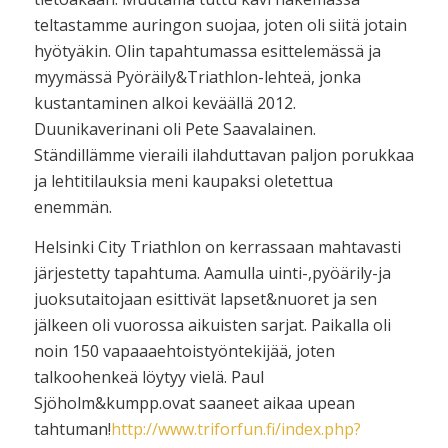
teltastamme auringon suojaa, joten oli siitä jotain
hyötyäkin. Olin tapahtumassa esittelemässä ja
myymässä Pyöräily&Triathlon-lehteä, jonka
kustantaminen alkoi keväällä 2012.
Duunikaverinani oli Pete Saavalainen.
Ständillämme vieraili ilahduttavan paljon porukkaa
ja lehtitilauksia meni kaupaksi oletettua
enemmän.
Helsinki City Triathlon on kerrassaan mahtavasti
järjestetty tapahtuma. Aamulla uinti-,pyöärily-ja
juoksutaitojaan esittivät lapset&nuoret ja sen
jälkeen oli vuorossa aikuisten sarjat. Paikalla oli
noin 150 vapaaaehtoistyöntekijää, joten
talkoohenkeä löytyy vielä. Paul
Sjöholm&kumpp.ovat saaneet aikaa upean
tahtuman!
http://www.triforfun.fi/index.php?