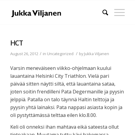
HCT
/
/
August 26, 2012
in
Uncategorized
by
Jukka Viljanen
Varsin meneväiseen viikko-ohjelmaan kuului
lauantaina Helsinki City Triathlon. Vielä pari
päivää sitten näytti siltä, että lauantaina sataa,
joten soitin frendilleni Pata Degermanille ja pyysin
jelppiä. Patalla on talo täynnä Haltin telttoja ja
pyysin yhtä lainaksi. Pata nappasi asiasta kopin ja
oli pystyttämässä telttaa eilen klo.8.00.
Keli oli onneksi ihan mahtava eikä sateesta ollut
tietoakaan. Muutama tuttu kävi hakemassa