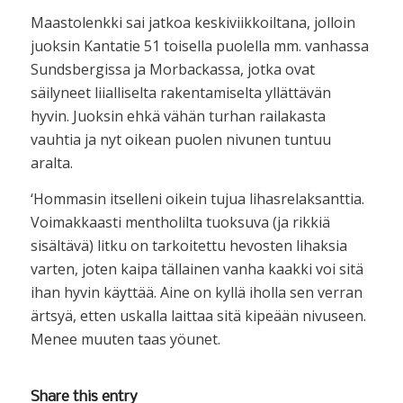
Maastolenkki sai jatkoa keskiviikkoiltana, jolloin
juoksin Kantatie 51 toisella puolella mm. vanhassa
Sundsbergissa ja Morbackassa, jotka ovat
säilyneet liialliselta rakentamiselta yllättävän
hyvin. Juoksin ehkä vähän turhan railakasta
vauhtia ja nyt oikean puolen nivunen tuntuu
aralta.
‘Hommasin itselleni oikein tujua lihasrelaksanttia.
Voimakkaasti mentholilta tuoksuva (ja rikkiä
sisältävä) litku on tarkoitettu hevosten lihaksia
varten, joten kaipa tällainen vanha kaakki voi sitä
ihan hyvin käyttää. Aine on kyllä iholla sen verran
ärtsyä, etten uskalla laittaa sitä kipeään nivuseen.
Menee muuten taas yöunet.
Share this entry