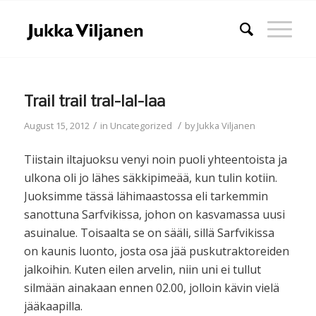
Trail trail tral-lal-laa
/
/
August 15, 2012
in
Uncategorized
by
Jukka Viljanen
Tiistain iltajuoksu venyi noin puoli yhteentoista ja
ulkona oli jo lähes säkkipimeää, kun tulin kotiin.
Juoksimme tässä lähimaastossa eli tarkemmin
sanottuna Sarfvikissa, johon on kasvamassa uusi
asuinalue. Toisaalta se on sääli, sillä Sarfvikissa
on kaunis luonto, josta osa jää puskutraktoreiden
jalkoihin. Kuten eilen arvelin, niin uni ei tullut
silmään ainakaan ennen 02.00, jolloin kävin vielä
jääkaapilla.