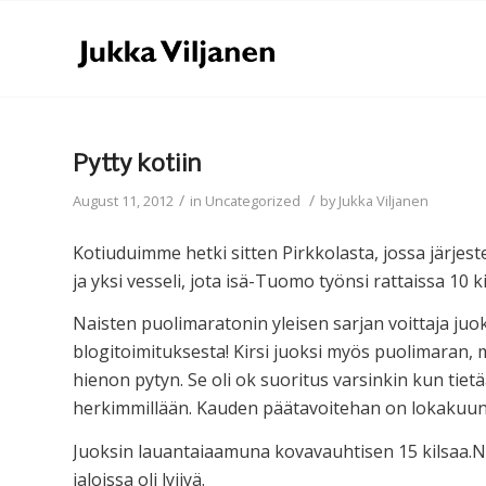
Pytty kotiin
/
/
August 11, 2012
in
Uncategorized
by
Jukka Viljanen
Kotiuduimme hetki sitten Pirkkolasta, jossa järjeste
ja yksi vesseli, jota isä-Tuomo työnsi rattaissa 10 k
Naisten puolimaratonin yleisen sarjan voittaja juoksi
blogitoimituksesta! Kirsi juoksi myös puolimaran, mu
hienon pytyn. Se oli ok suoritus varsinkin kun tietää,
herkimmillään. Kauden päätavoitehan on lokakuun 
Juoksin lauantaiaamuna kovavauhtisen 15 kilsaa.Nyt
jaloissa oli lyijyä.