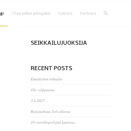
gi
Tilaa Jukka puhujaksi
Contact
Partners
SEIKKAILUJUOKSIJA
RECENT POSTS
Ennätysten tehtailu
Ole valppaana
3.4.2027
Ratajuoksua Solvallassa
10 vuorikiipeilijää kateissa…