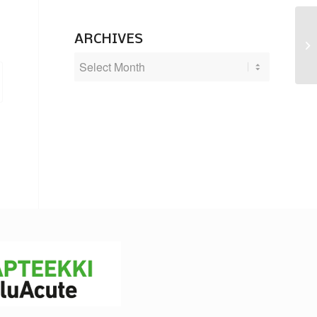
ARCHIVES
Le