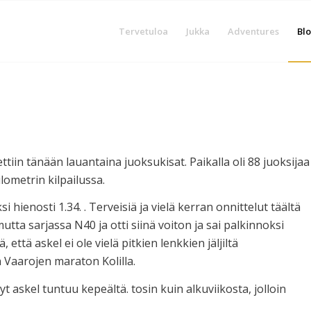
Tervetuloa
Jukka
Adventures
Blo
ttiin tänään lauantaina juoksukisat. Paikalla oli 88 juoksijaa
ilometrin kilpailussa.
 hienosti 1.34. . Terveisiä ja vielä kerran onnittelut täältä
tta sarjassa N40 ja otti siinä voiton ja sai palkinnoksi
 että askel ei ole vielä pitkien lenkkien jäljiltä
Vaarojen maraton Kolilla.
 askel tuntuu kepeältä. tosin kuin alkuviikosta, jolloin