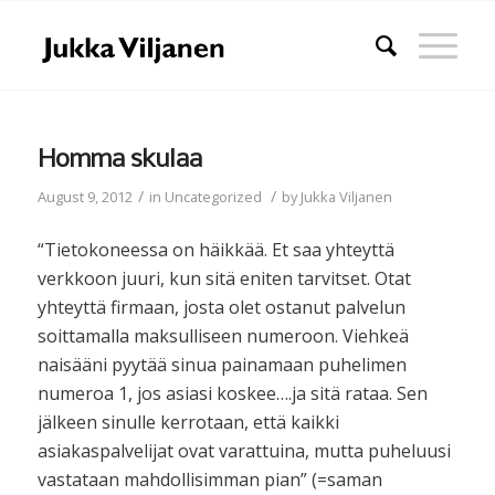
Homma skulaa
/
/
August 9, 2012
in
Uncategorized
by
Jukka Viljanen
“Tietokoneessa on häikkää. Et saa yhteyttä
verkkoon juuri, kun sitä eniten tarvitset. Otat
yhteyttä firmaan, josta olet ostanut palvelun
soittamalla maksulliseen numeroon. Viehkeä
naisääni pyytää sinua painamaan puhelimen
numeroa 1, jos asiasi koskee….ja sitä rataa. Sen
jälkeen sinulle kerrotaan, että kaikki
asiakaspalvelijat ovat varattuina, mutta puheluusi
vastataan mahdollisimman pian” (=saman