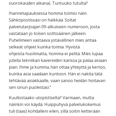
vuorokauden aikana). Tuntuuko tutulta?
Ihannetapauksessa homma toimisi näin.
Sähköpostissasi on häikkää. Soitat
palvelutarjoajan 09-alkuiseen numeroon, josta
vastataan jo toisen soittoäänen jälkeen.
Puhelimeen vastaava ystävällinen mies antaa
selkeät ohjeet kuinka toimia. Hyvistä
ohjeista huolimatta, homma ei pelitä. Mies lupaa
jutella tekniikan kavereiden kanssa ja palaa asiaan
pian. Ihme ja kumma..hän ottaa yhteyttä ja kertoo,
kuinka asia saadaan kuntoon. Hän ei nakita tätä
tehtävää asiakkaalle, vaan sanoo heidän hoitavan
sen sinun puolestasi.”
Kuullostaako utopistiselta? Varmaan, mutta
näinkin voi käydä. Huippuhyvä palvelukokemus
tuli (taas) kohdalleni eilen, sillä soitin ketterään