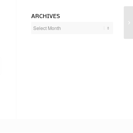
ARCHIVES
Al