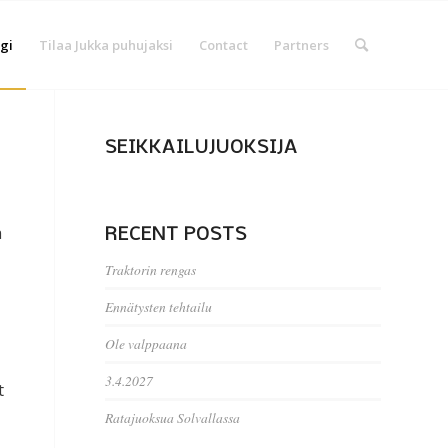
gi
Tilaa Jukka puhujaksi
Contact
Partners
SEIKKAILUJUOKSIJA
a
RECENT POSTS
Traktorin rengas
Ennätysten tehtailu
Ole valppaana
3.4.2027
t
Ratajuoksua Solvallassa