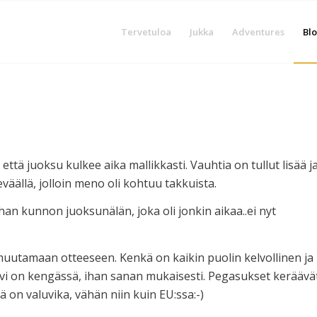
Tervetuloa
Jukka
Adventures
Blo
ttä juoksu kulkee aika mallikkasti. Vauhtia on tullut lisää j
äällä, jolloin meno oli kohtuu takkuista.
han kunnon juoksunälän, joka oli jonkin aikaa..ei nyt
 muutamaan otteeseen. Kenkä on kaikin puolin kelvollinen ja
i on kengässä, ihan sanan mukaisesti. Pegasukset keräävä
sä on valuvika, vähän niin kuin EU:ssa:-)