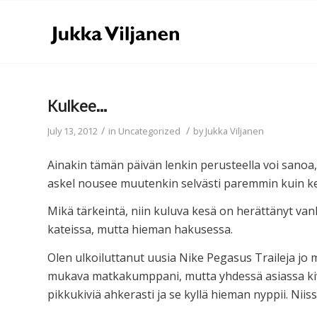
Kulkee…
/
/
July 13, 2012
in
Uncategorized
by
Jukka Viljanen
Ainakin tämän päivän lenkin perusteella voi sanoa, e
askel nousee muutenkin selvästi paremmin kuin kev
Mikä tärkeintä, niin kuluva kesä on herättänyt van
kateissa, mutta hieman hakusessa.
Olen ulkoiluttanut uusia Nike Pegasus Traileja jo
mukava matkakumppani, mutta yhdessä asiassa kiv
pikkukiviä ahkerasti ja se kyllä hieman nyppii. Niis