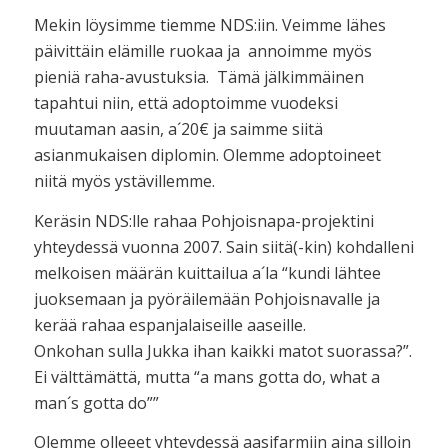
Mekin löysimme tiemme NDS:iin. Veimme lähes
päivittäin elämille ruokaa ja annoimme myös
pieniä raha-avustuksia. Tämä jälkimmäinen
tapahtui niin, että adoptoimme vuodeksi
muutaman aasin, a´20€ ja saimme siitä
asianmukaisen diplomin. Olemme adoptoineet
niitä myös ystävillemme.
Keräsin NDS:lle rahaa Pohjoisnapa-projektini
yhteydessä vuonna 2007. Sain siitä(-kin) kohdalleni
melkoisen määrän kuittailua a´la “kundi lähtee
juoksemaan ja pyöräilemään Pohjoisnavalle ja
kerää rahaa espanjalaiseille aaseille.
Onkohan sulla Jukka ihan kaikki matot suorassa?”.
Ei välttämättä, mutta “a mans gotta do, what a
man´s gotta do””
Olemme olleeet yhteydessä aasifarmiin aina silloin