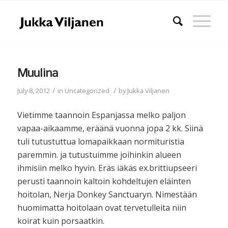
Muulina
/
/
July 8, 2012
in
Uncategorized
by
Jukka Viljanen
Vietimme taannoin Espanjassa melko paljon
vapaa-aikaamme, eräänä vuonna jopa 2 kk. Siinä
tuli tutustuttua lomapaikkaan normituristia
paremmin. ja tutustuimme joihinkin alueen
ihmisiin melko hyvin. Eräs iäkäs ex.brittiupseeri
perusti taannoin kaltoin kohdeltujen eläinten
hoitolan, Nerja Donkey Sanctuaryn. Nimestään
huomimatta hoitolaan ovat tervetulleita niin
koirat kuin porsaatkin.