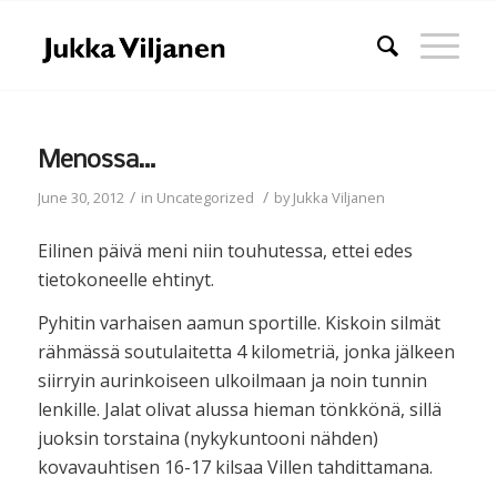
Menossa…
/
/
June 30, 2012
in
Uncategorized
by
Jukka Viljanen
Eilinen päivä meni niin touhutessa, ettei edes
tietokoneelle ehtinyt.
Pyhitin varhaisen aamun sportille. Kiskoin silmät
rähmässä soutulaitetta 4 kilometriä, jonka jälkeen
siirryin aurinkoiseen ulkoilmaan ja noin tunnin
lenkille. Jalat olivat alussa hieman tönkkönä, sillä
juoksin torstaina (nykykuntooni nähden)
kovavauhtisen 16-17 kilsaa Villen tahdittamana.