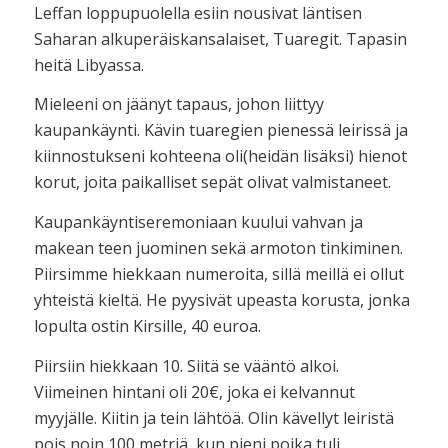
Leffan loppupuolella esiin nousivat läntisen
Saharan alkuperäiskansalaiset, Tuaregit. Tapasin
heitä Libyassa.
Mieleeni on jäänyt tapaus, johon liittyy
kaupankäynti. Kävin tuaregien pienessä leirissä ja
kiinnostukseni kohteena oli(heidän lisäksi) hienot
korut, joita paikalliset sepät olivat valmistaneet.
Kaupankäyntiseremoniaan kuului vahvan ja
makean teen juominen sekä armoton tinkiminen.
Piirsimme hiekkaan numeroita, sillä meillä ei ollut
yhteistä kieltä. He pyysivät upeasta korusta, jonka
lopulta ostin Kirsille, 40 euroa.
Piirsiin hiekkaan 10. Siitä se vääntö alkoi.
Viimeinen hintani oli 20€, joka ei kelvannut
myyjälle. Kiitin ja tein lähtöä. Olin kävellyt leiristä
pois noin 100 metriä, kun pieni poika tuli