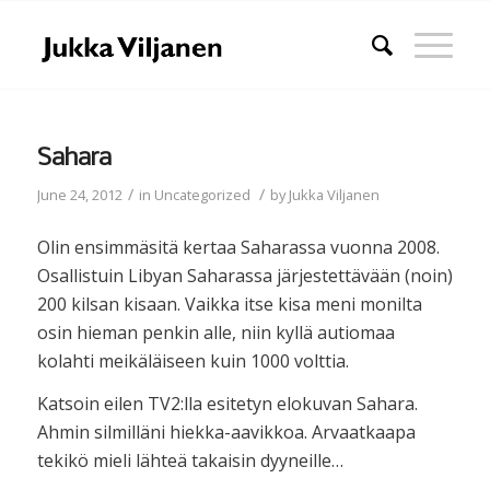
Sahara
/
/
June 24, 2012
in
Uncategorized
by
Jukka Viljanen
Olin ensimmäsitä kertaa Saharassa vuonna 2008.
Osallistuin Libyan Saharassa järjestettävään (noin)
200 kilsan kisaan. Vaikka itse kisa meni monilta
osin hieman penkin alle, niin kyllä autiomaa
kolahti meikäläiseen kuin 1000 volttia.
Katsoin eilen TV2:lla esitetyn elokuvan Sahara.
Ahmin silmilläni hiekka-aavikkoa. Arvaatkaapa
tekikö mieli lähteä takaisin dyyneille…