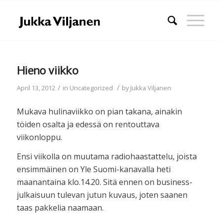
Hieno viikko
/
/
April 13, 2012
in
Uncategorized
by
Jukka Viljanen
Mukava hulinaviikko on pian takana, ainakin
töiden osalta ja edessä on rentouttava
viikonloppu.
Ensi viikolla on muutama radiohaastattelu, joista
ensimmäinen on Yle Suomi-kanavalla heti
maanantaina klo.14.20. Sitä ennen on business-
julkaisuun tulevan jutun kuvaus, joten saanen
taas pakkelia naamaan.