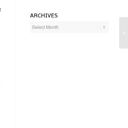
t
ARCHIVES
Hi