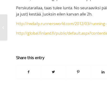
Perskutarallaa, taas tulee lunta. No seuraaviksi päiv
ja just) kestää. Juoksin eilen karvan alle 2h.
http://rwdaily.runnersworld.com/2012/03/running
615
http://global.finland.fi/public/default.aspx?conten
Share this entry