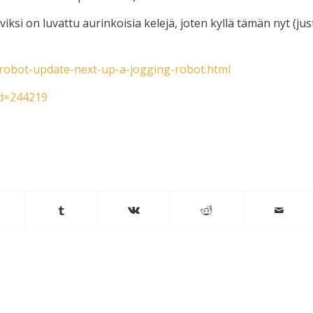
iksi on luvattu aurinkoisia kelejä, joten kyllä tämän nyt (jus
-robot-update-next-up-a-jogging-robot.html
tid=244219