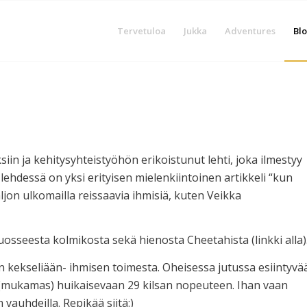
Tervetuloa
Jukka
Adventures
Blo
iin ja kehitysyhteistyöhön erikoistunut lehti, joka ilmestyy
 lehdessä on yksi erityisen mielenkiintoinen artikkeli “kun
jon ulkomailla reissaavia ihmisiä, kuten Veikka
osseesta kolmikosta sekä hienosta Cheetahista (linkki alla)
n kekseliään- ihmisen toimesta. Oheisessa jutussa esiintyvä
 (mukamas) huikaisevaan 29 kilsan nopeuteen. Ihan vaan
 vauhdeilla. Repikää siitä:)