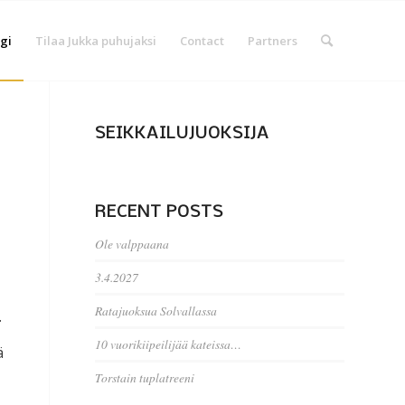
gi
Tilaa Jukka puhujaksi
Contact
Partners
SEIKKAILUJUOKSIJA
RECENT POSTS
Ole valppaana
3.4.2027
Ratajuoksua Solvallassa
.
10 vuorikiipeilijää kateissa…
ä
Torstain tuplatreeni