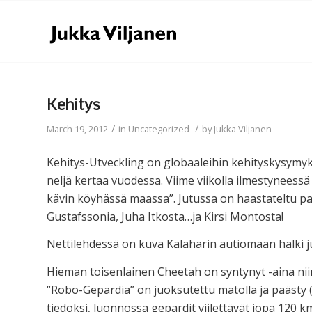
Kehitys
/
/
March 19, 2012
in
Uncategorized
by
Jukka Viljanen
Kehitys-Utveckling on globaaleihin kehityskysymyks
neljä kertaa vuodessa. Viime viikolla ilmestyneessä
kävin köyhässä maassa”. Jutussa on haastateltu pal
Gustafssonia, Juha Itkosta…ja Kirsi Montosta!
Nettilehdessä on kuva Kalaharin autiomaan halki ju
Hieman toisenlainen Cheetah on syntynyt -aina nii
“Robo-Gepardia” on juoksutettu matolla ja päästy
tiedoksi, luonnossa gepardit viilettävät jopa 120 km