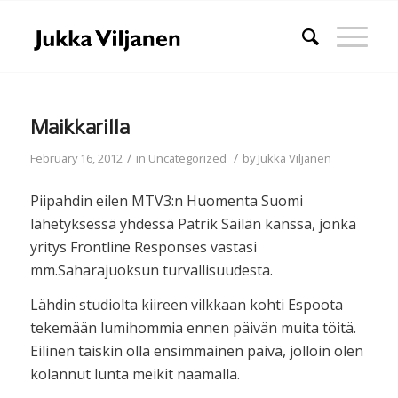
Maikkarilla
/
/
February 16, 2012
in
Uncategorized
by
Jukka Viljanen
Piipahdin eilen MTV3:n Huomenta Suomi
lähetyksessä yhdessä Patrik Säilän kanssa, jonka
yritys Frontline Responses vastasi
mm.Saharajuoksun turvallisuudesta.
Lähdin studiolta kiireen vilkkaan kohti Espoota
tekemään lumihommia ennen päivän muita töitä.
Eilinen taiskin olla ensimmäinen päivä, jolloin olen
kolannut lunta meikit naamalla.