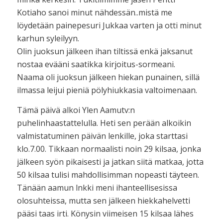
Kotiaho sanoi minut nähdessän..mistä me
löydetään painepesuri Jukkaa varten ja otti minut
karhun syleilyyn.
Olin juoksun jälkeen ihan tiltissä enkä jaksanut
nostaa evääni saatikka kirjoitus-sormeani.
Naama oli juoksun jälkeen hiekan punainen, sillä
ilmassa leijui pieniä pölyhiukkasia valtoimenaan.
Tämä päivä alkoi Ylen Aamutv:n
puhelinhaastattelulla. Heti sen perään alkoikin
valmistatuminen päivän lenkille, joka starttasi
klo.7.00. Tikkaan normaalisti noin 29 kilsaa, jonka
jälkeen syön pikaisesti ja jatkan siitä matkaa, jotta
50 kilsaa tulisi mahdollisimman nopeasti täyteen.
Tänään aamun lnkki meni ihanteellisesissa
olosuhteissa, mutta sen jälkeen hiekkahelvetti
pääsi taas irti. Könysin viimeisen 15 kilsaa lähes