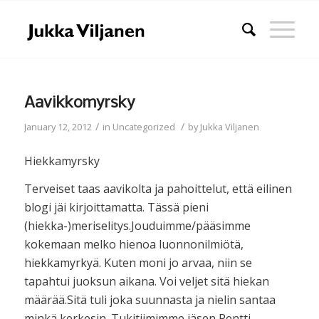
Aavikkomyrsky
/
/
January 12, 2012
in
Uncategorized
by
Jukka Viljanen
Hiekkamyrsky
Terveiset taas aavikolta ja pahoittelut, että eilinen
blogi jäi kirjoittamatta. Tässä pieni
(hiekka-)meriselitys.Jouduimme/pääsimme
kokemaan melko hienoa luonnonilmiötä,
hiekkamyrkyä. Kuten moni jo arvaa, niin se
tapahtui juoksun aikana. Voi veljet sitä hiekan
määrää.Sitä tuli joka suunnasta ja nielin santaa
minkä kerkesin. Tukitiimimme jäsen Pentti