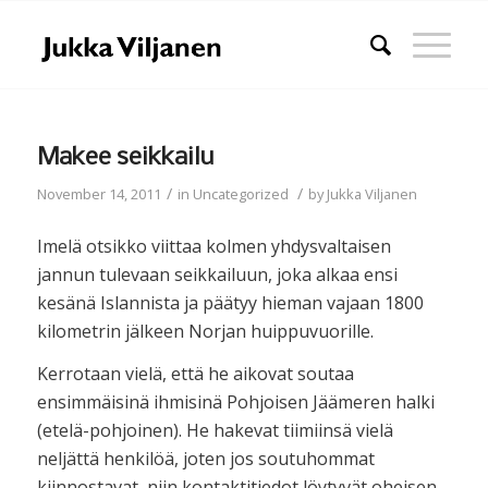
Makee seikkailu
/
/
November 14, 2011
in
Uncategorized
by
Jukka Viljanen
Imelä otsikko viittaa kolmen yhdysvaltaisen
jannun tulevaan seikkailuun, joka alkaa ensi
kesänä Islannista ja päätyy hieman vajaan 1800
kilometrin jälkeen Norjan huippuvuorille.
Kerrotaan vielä, että he aikovat soutaa
ensimmäisinä ihmisinä Pohjoisen Jäämeren halki
(etelä-pohjoinen). He hakevat tiimiinsä vielä
neljättä henkilöä, joten jos soutuhommat
kiinnostavat, niin kontaktitiedot löytyvät oheisen