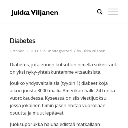
Diabetes
/
/
October 31, 2011
in
Uncategorized
by
Jukka Viljanen
Diabetes, jota ennen kutsuttiin nimellä sokeritauti
on yksi nyky-yhteiskuntamme vitsauksista.
Joukko yhdysvaltalaisia (tyypin 1) diabeetikoja
aikoo juosta 3000 mailia Amerikan halki 24 tuntia
vuorokaudessa. Kyseessä on siis viestijuoksu,
jossa jokainen tiimin jäsen hoitaa vuorollaan
osuutta ja muut lepäävät.
Juoksuporukka haluaa edistää matkallaan