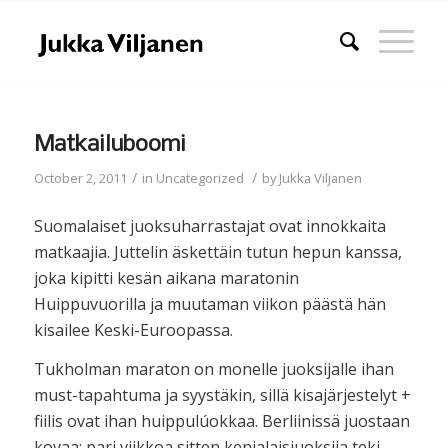
Matkailuboomi
/
/
October 2, 2011
in
Uncategorized
by
Jukka Viljanen
Suomalaiset juoksuharrastajat ovat innokkaita
matkaajia. Juttelin äskettäin tutun hepun kanssa,
joka kipitti kesän aikana maratonin
Huippuvuorilla ja muutaman viikon päästä hän
kisailee Keski-Euroopassa.
Tukholman maraton on monelle juoksijalle ihan
must-tapahtuma ja syystäkin, sillä kisajärjestelyt +
fiilis ovat ihan huippulúokkaa. Berliinissä juostaan
kovaa; pari viikkoa sitten kenialaisjuoksija teki