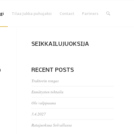
gi
Tilaa Jukka puhujaksi
Contact
Partners
SEIKKAILUJUOKSIJA
a
RECENT POSTS
Traktorin rengas
Ennätysten tehtailu
Ole valppaana
3.4.2027
Ratajuoksua Solvallassa