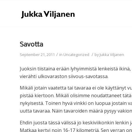
Savotta
/
/
September 21, 2011
in
Uncategorized
by
Jukka Viljanen
Juoksin tiistaina erään lyhyimmistä lenkeistä ikinä,
vierähti ulkovaraston siivous-savotassa.
Mikäli jotain vaatetta tai tavaraa ei ole käyttänyt 
pistää kiertoon. Mikäli olisimme noudattaneet tätä 
nykyisestä. Toinen hyvä vinkki on luopua jostain v
uutta tavaraa. Näin tavaroiden määrä pysyy vakio
Ehdin juosta tässä välissä jo keskiviikonkin lenkin
Matkaa kertyi noin 16-17 kilometriä. Sen verran on