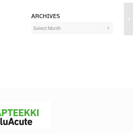
ARCHIVES
Po