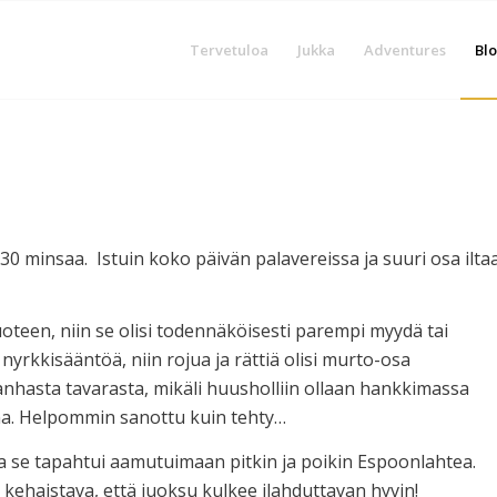
Tervetuloa
Jukka
Adventures
Blo
 30 minsaa. Istuin koko päivän palavereissa ja suuri osa ilta
vuoteen, niin se olisi todennäköisesti parempi myydä tai
nyrkkisääntöä, niin rojua ja rättiä olisi murto-osa
anhasta tavarasta, mikäli huusholliin ollaan hankkimassa
na. Helpommin sanottu kuin tehty…
 ja se tapahtui aamutuimaan pitkin ja poikin Espoonlahtea.
 kehaistava, että juoksu kulkee ilahduttavan hyvin!