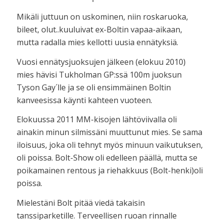
Mikäli juttuun on uskominen, niin roskaruoka,
bileet, olut..kuuluivat ex-Boltin vapaa-aikaan,
mutta radalla mies kellotti uusia ennätyksiä.
Vuosi ennätysjuoksujen jälkeen (elokuu 2010)
mies hävisi Tukholman GP:ssä 100m juoksun
Tyson Gay´lle ja se oli ensimmäinen Boltin
kanveesissa käynti kahteen vuoteen.
Elokuussa 2011 MM-kisojen lähtöviivalla oli
ainakin minun silmissäni muuttunut mies. Se sama
iloisuus, joka oli tehnyt myös minuun vaikutuksen,
oli poissa. Bolt-Show oli edelleen päällä, mutta se
poikamainen rentous ja riehakkuus (Bolt-henki)oli
poissa.
Mielestäni Bolt pitää viedä takaisin
tanssiparketille. Terveellisen ruoan rinnalle