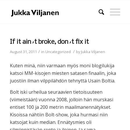
If it ain´t broke, don´t fix it
/
/
August 31, 2011
in
Uncategorized
by
Jukka Viljanen
Kuten minä, niin varmaan myös moni blogilukija
katsoi MM-kisojen miesten satasen finaalin, joka
juostiin ilman vilppilähdön tehnyttä Usain Boltia.
Bolt iski urheilua seuraavien tietoisuuteen
(viimeistään) vuonna 2008, jolloin hän murskasi
entiset 100 ja 200 metrin maailmanennätykset.
Kisoissa nähtiin Bolt-show, joka hurmasi niin
katsojat kuin median. Ennätysmies oli
silmiinpistävän rento ja iloinen. Ja sama