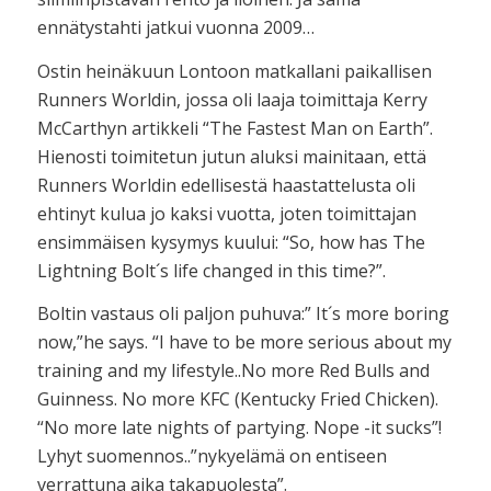
ennätystahti jatkui vuonna 2009…
Ostin heinäkuun Lontoon matkallani paikallisen
Runners Worldin, jossa oli laaja toimittaja Kerry
McCarthyn artikkeli “The Fastest Man on Earth”.
Hienosti toimitetun jutun aluksi mainitaan, että
Runners Worldin edellisestä haastattelusta oli
ehtinyt kulua jo kaksi vuotta, joten toimittajan
ensimmäisen kysymys kuului: “So, how has The
Lightning Bolt´s life changed in this time?”.
Boltin vastaus oli paljon puhuva:” It´s more boring
now,”he says. “I have to be more serious about my
training and my lifestyle..No more Red Bulls and
Guinness. No more KFC (Kentucky Fried Chicken).
“No more late nights of partying. Nope -it sucks”!
Lyhyt suomennos..”nykyelämä on entiseen
verrattuna aika takapuolesta”.