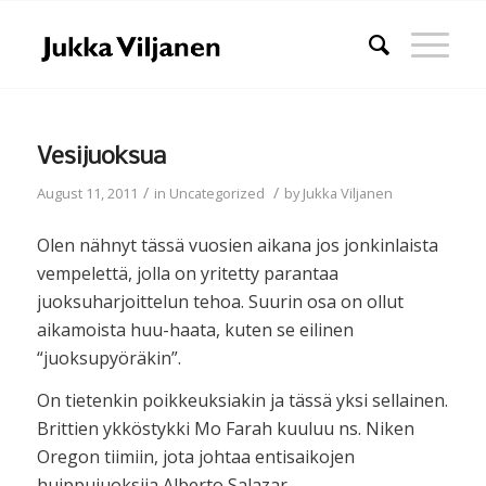
Vesijuoksua
/
/
August 11, 2011
in
Uncategorized
by
Jukka Viljanen
Olen nähnyt tässä vuosien aikana jos jonkinlaista
vempelettä, jolla on yritetty parantaa
juoksuharjoittelun tehoa. Suurin osa on ollut
aikamoista huu-haata, kuten se eilinen
“juoksupyöräkin”.
On tietenkin poikkeuksiakin ja tässä yksi sellainen.
Brittien ykköstykki Mo Farah kuuluu ns. Niken
Oregon tiimiin, jota johtaa entisaikojen
huippujuoksija Alberto Salazar.