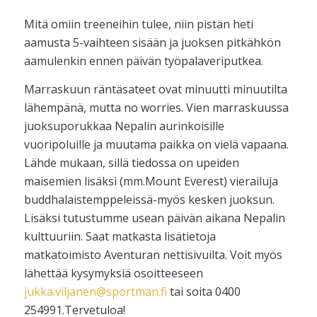
Mitä omiin treeneihin tulee, niin pistän heti
aamusta 5-vaihteen sisään ja juoksen pitkähkön
aamulenkin ennen päivän työpalaveriputkea.
Marraskuun räntäsateet ovat minuutti minuutilta
lähempänä, mutta no worries. Vien marraskuussa
juoksuporukkaa Nepalin aurinkoisille
vuoripoluille ja muutama paikka on vielä vapaana.
Lähde mukaan, sillä tiedossa on upeiden
maisemien lisäksi (mm.Mount Everest) vierailuja
buddhalaistemppeleissä-myös kesken juoksun.
Lisäksi tutustumme usean päivän aikana Nepalin
kulttuuriin. Saat matkasta lisätietoja
matkatoimisto Aventuran nettisivuilta. Voit myös
lähettää kysymyksiä osoitteeseen
jukka.viljanen@sportman.fi
tai soita 0400
254991.Tervetuloa!