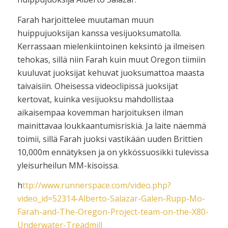
Farah harjoittelee muutaman muun
huippujuoksijan kanssa vesijuoksumatolla.
Kerrassaan mielenkiintoinen keksintö ja ilmeisen
tehokas, sillä niin Farah kuin muut Oregon tiimiin
kuuluvat juoksijat kehuvat juoksumattoa maasta
taivaisiin. Oheisessa videoclipissä juoksijat
kertovat, kuinka vesijuoksu mahdollistaa
aikaisempaa kovemman harjoituksen ilman
mainittavaa loukkaantumisriskiä. Ja laite näemmä
toimii, sillä Farah juoksi vastikään uuden Brittien
10,000m ennätyksen ja on ykkössuosikki tulevissa
yleisurheilun MM-kisoissa.
h
ttp://www.runnerspace.com/video.php?
video_id=52314-Alberto-Salazar-Galen-Rupp-Mo-
Farah-and-The-Oregon-Project-team-on-the-X80-
Underwater-Treadmill