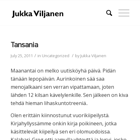
Tansania
/
/
July 25, 2011
in
Uncategorized
by
Jukka Viljanen
Maanantai on melko uutisköyhä päivä. Pidän
tänään lepopäivän. Aurinkoinen sää saa
menojalkaani sen verran vipattamaan, joten
lähden 12 kilsan kävelylenkille. Sen jälkeen on kiva
tehdä hieman lihaskuntotreeniä..
Olen erittäin kiinnostunut vuorikiipeilystä.
Kirjahyllyssämme onkin kirja poikineen, jotka
käsittelevät kiipeilyä sen eri olomuodoissa.
Kalahari-Greg otti aamulla yhteyttä ja kysyi, josko