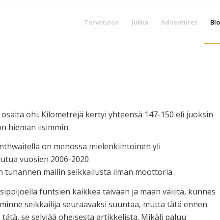
Tervetuloa
Jukka
Adventures
Blo
osalta ohi. Kilometrejä kertyi yhteensä 147-150 eli juoksin
on hieman iisimmin.
rnthwaitella on menossa mielenkiintoinen yli
iutua vuosien 2006-2020
 tuhannen mailin seikkailusta ilman moottoria.
ssippijoella funtsien kaikkea taivaan ja maan väliltä, kunnes
 minne seikkailija seuraavaksi suuntaa, mutta tätä ennen
tätä, se selviää oheisesta artikkelista. Mikäli paluu