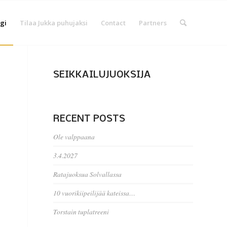
gi
Tilaa Jukka puhujaksi
Contact
Partners
SEIKKAILUJUOKSIJA
RECENT POSTS
Ole valppaana
3.4.2027
Ratajuoksua Solvallassa
10 vuorikiipeilijää kateissa…
Torstain tuplatreeni