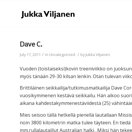
Dave C.
/
/
July 17, 2011
in
Uncategorized
by
Jukka Viljanen
Vuoden (toistaiseksi)kovin treeniviikko on juoksun 
myös tänään 29-30 kilsan lenkin. Otan tulevan viik
Brittiläinen seikkailija/tutkimusmatkailija Dave Co
vuosikymmenen kestävä seikkailu. Hän aikoo suor
aikana kahdestakymmenestäviidestä (25) vähintään
Mies seisoo tällä hetkellä pienellä lautallaan Missi
noin 3800 kilometrin matka tulee täyteen. En tiedä
mm.rullalautaillut Australian halki…Miksi hän tekee 