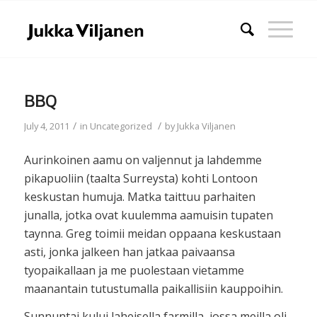
BBQ
/
/
July 4, 2011
in
Uncategorized
by
Jukka Viljanen
Aurinkoinen aamu on valjennut ja lahdemme
pikapuoliin (taalta Surreysta) kohti Lontoon
keskustan humuja. Matka taittuu parhaiten
junalla, jotka ovat kuulemma aamuisin tupaten
taynna. Greg toimii meidan oppaana keskustaan
asti, jonka jalkeen han jatkaa paivaansa
tyopaikallaan ja me puolestaan vietamme
maanantain tutustumalla paikallisiin kauppoihin.
Sunnuntai kului laheisella farmilla, jossa meilla oli