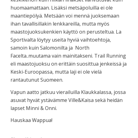
huomaamattaan. Lisäksi metsäpoluilla ei ole
maantiepölyä. Metsään voi mennä juoksemaan
ihan tavallisillakin lenkkareilla, mutta myös
maastojuoksukenkien käyttö on perusteltua. La
Sportivalta löytyy useita hyviä vaihtoehtoja,
samoin kuin Salomonilta ja North
Facelta..muutama vain mainitakseni. Trail Running
eli maastojuoksu on erittäin suosittua jenkeissä ja
Keski-Euroopassa, mutta laji ei ole vielä
rantautunut Suomeen.
Vapun aatto jatkuu vierailuilla Klaukkalassa, jossa
asuvat hyvät ystävämme Ville&Kaisa sekä heidän
lapset Minni & Onni.
Hauskaa Wappua!