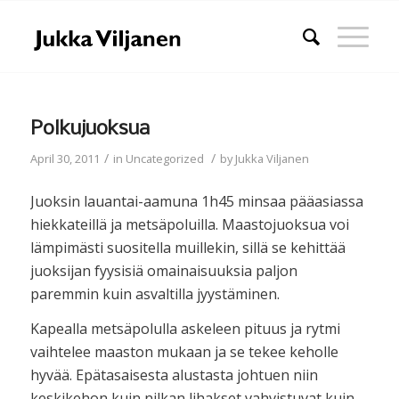
Polkujuoksua
/
/
April 30, 2011
in
Uncategorized
by
Jukka Viljanen
Juoksin lauantai-aamuna 1h45 minsaa pääasiassa
hiekkateillä ja metsäpoluilla. Maastojuoksua voi
lämpimästi suositella muillekin, sillä se kehittää
juoksijan fyysisiä omainaisuuksia paljon
paremmin kuin asvaltilla jyystäminen.
Kapealla metsäpolulla askeleen pituus ja rytmi
vaihtelee maaston mukaan ja se tekee keholle
hyvää. Epätasaisesta alustasta johtuen niin
keskikehon kuin nilkan lihakset vahvistuvat kuin