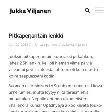
Pitkäperjantain lenkki
/
/
April 22, 2011
in
Uncategorized
by
Jukka Viljanen
Juoksin pitkäperjantain kunniaksi pitkähkön,
lähes 2,5h lenkin. Keli oli hieman viime päiviä
viileämpi ja vesisateesta johtuen oli kuin uitettu
koira saapuessani kotiin.
Suomen ulkoministeri A.Stubb on tunnetusti kova
urheilumies, mutta löytyy niitä teräsmiehiä
muualtakin. Nepalin entinen ulkoministeri
Shailendra Kumar Upadhyaya aikoo kiivetä touko-
kesäkuun aikana maailman korkeimalle vuorelle