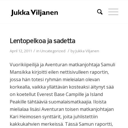
Lentopelkoa ja sadetta
/
/
April 12, 2011
in
Uncategorized
by
Jukka Viljanen
Vuorikiipeilijä ja Aventuran matkanjohtaja Samuli
Mansikka kirjoitti eilen nettisivulleen raportin,
jossa hän totesi ryhmän mieleialan olevan
korkealla, vaikka yllättävän kosteaksi äitynyt sää
on koetellut Everest Base Campille ja Island
Peakille tähtääviä suomalaismatkaajia. Iloista
mielialaa lisäsi Aventuran toisen matkanjohtajan
Kari Heimosen synttärit, joita juhlistettiin
kakkukahvien merkeissä. Tässä Samun raportti,