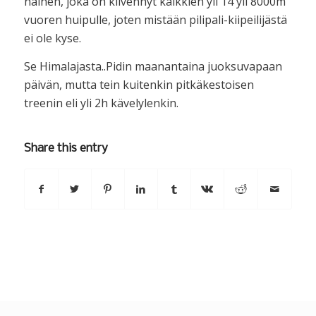
nainen, joka on kiivennyt kaikkien yli 14 yli 8000m
vuoren huipulle, joten mistään pilipali-kiipeilijästä
ei ole kyse.
Se Himalajasta..Pidin maanantaina juoksuvapaan
päivän, mutta tein kuitenkin pitkäkestoisen
treenin eli yli 2h kävelylenkin.
Share this entry