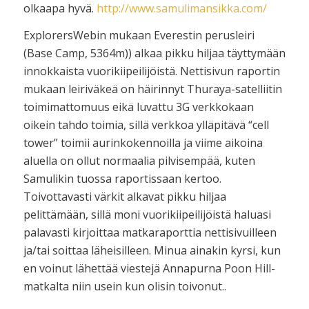
olkaapa hyvä.
http://www.samulimansikka.com/
ExplorersWebin mukaan Everestin perusleiri
(Base Camp, 5364m)) alkaa pikku hiljaa täyttymään
innokkaista vuorikiipeilijöistä. Nettisivun raportin
mukaan leiriväkeä on häirinnyt Thuraya-satelliitin
toimimattomuus eikä luvattu 3G verkkokaan
oikein tahdo toimia, sillä verkkoa ylläpitävä “cell
tower” toimii aurinkokennoilla ja viime aikoina
aluella on ollut normaalia pilvisempää, kuten
Samulikin tuossa raportissaan kertoo.
Toivottavasti värkit alkavat pikku hiljaa
pelittämään, sillä moni vuorikiipeilijöistä haluasi
palavasti kirjoittaa matkaraporttia nettisivuilleen
ja/tai soittaa läheisilleen. Minua ainakin kyrsi, kun
en voinut lähettää viestejä Annapurna Poon Hill-
matkalta niin usein kun olisin toivonut..