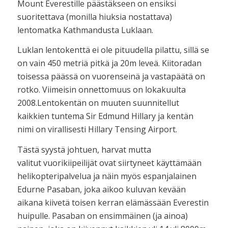
Mount Everestille päästäkseen on ensiksi
suoritettava (monilla hiuksia nostattava)
lentomatka Kathmandusta Luklaan.
Luklan lentokenttä ei ole pituudella pilattu, sillä se
on vain 450 metriä pitkä ja 20m leveä. Kiitoradan
toisessa päässä on vuorenseinä ja vastapäätä on
rotko. Viimeisin onnettomuus on lokakuulta
2008.Lentokentän on muuten suunnitellut
kaikkien tuntema Sir Edmund Hillary ja kentän
nimi on virallisesti Hillary Tensing Airport.
Tästä syystä johtuen, harvat mutta
valitut vuorikiipeilijät ovat siirtyneet käyttämään
helikopteripalvelua ja näin myös espanjalainen
Edurne Pasaban, joka aikoo kuluvan kevään
aikana kiivetä toisen kerran elämässään Everestin
huipulle. Pasaban on ensimmäinen (ja ainoa)