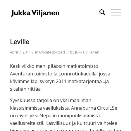
Leville
/
/
April 7, 2011
in
Uncategorized
by
Jukka Viljanen
Keskiviikko meni pääosin matkatoimisto
Aventuran toimistolla Lönnrotinkadulla, jossa
kävimme läpi syksyn 2011 matkatarjontaa…ja
sitähän riittää.
Syyskuussa tarjolla on yksi maailman
klassisimmistä vaelluksista, Annapurna Circuit.Se
on myös yksi Nepalin monipuolisimmista
vaellusreiteistä. Kasvillisuus ja kulttuuri vaihtelee
hindujen asuttamasta trooppisesta, buddhalaisten