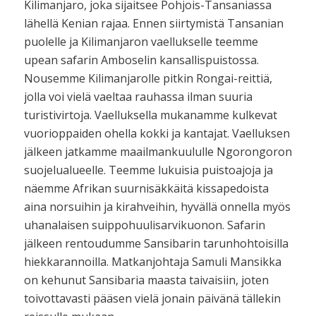
Kilimanjaro, joka sijaitsee Pohjois-Tansaniassa
lähellä Kenian rajaa. Ennen siirtymistä Tansanian
puolelle ja Kilimanjaron vaellukselle teemme
upean safarin Amboselin kansallispuistossa.
Nousemme Kilimanjarolle pitkin Rongai-reittiä,
jolla voi vielä vaeltaa rauhassa ilman suuria
turistivirtoja. Vaelluksella mukanamme kulkevat
vuorioppaiden ohella kokki ja kantajat. Vaelluksen
jälkeen jatkamme maailmankuululle Ngorongoron
suojelualueelle. Teemme lukuisia puistoajoja ja
näemme Afrikan suurnisäkkäitä kissapedoista
aina norsuihin ja kirahveihin, hyvällä onnella myös
uhanalaisen suippohuulisarvikuonon. Safarin
jälkeen rentoudumme Sansibarin tarunhohtoisilla
hiekkarannoilla. Matkanjohtaja Samuli Mansikka
on kehunut Sansibaria maasta taivaisiin, joten
toivottavasti pääsen vielä jonain päivänä tällekin