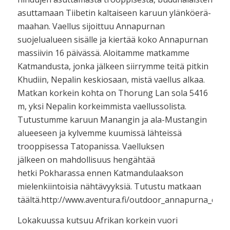
asuttamaan Tiibetin kaltaiseen karuun ylänköerä-
maahan. Vaellus sijoittuu Annapurnan
suojelualueen sisälle ja kiertää koko Annapurnan
massiivin 16 päivässä. Aloitamme matkamme
Katmandusta, jonka jälkeen siirrymme teitä pitkin
Khudiin, Nepalin keskiosaan, mistä vaellus alkaa.
Matkan korkein kohta on Thorung Lan sola 5416
m, yksi Nepalin korkeimmista vaellussolista.
Tutustumme karuun Manangin ja ala-Mustangin
alueeseen ja kylvemme kuumissä lähteissä
trooppisessa Tatopanissa. Vaelluksen
jälkeen on mahdollisuus hengähtää
hetki Pokharassa ennen Katmandulaakson
mielenkiintoisia nähtävyyksiä. Tutustu matkaan
täältä.http://www.aventura.fi/outdoor_annapurna_circu
Lokakuussa kutsuu Afrikan korkein vuori