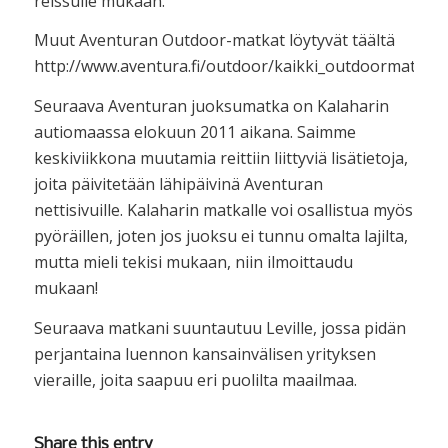
reissulle mukaan.
Muut Aventuran Outdoor-matkat löytyvät täältä
http://www.aventura.fi/outdoor/kaikki_outdoormatkat
Seuraava Aventuran juoksumatka on Kalaharin
autiomaassa elokuun 2011 aikana. Saimme
keskiviikkona muutamia reittiin liittyviä lisätietoja,
joita päivitetään lähipäivinä Aventuran
nettisivuille. Kalaharin matkalle voi osallistua myös
pyöräillen, joten jos juoksu ei tunnu omalta lajilta,
mutta mieli tekisi mukaan, niin ilmoittaudu
mukaan!
Seuraava matkani suuntautuu Leville, jossa pidän
perjantaina luennon kansainvälisen yrityksen
vieraille, joita saapuu eri puolilta maailmaa.
Share this entry