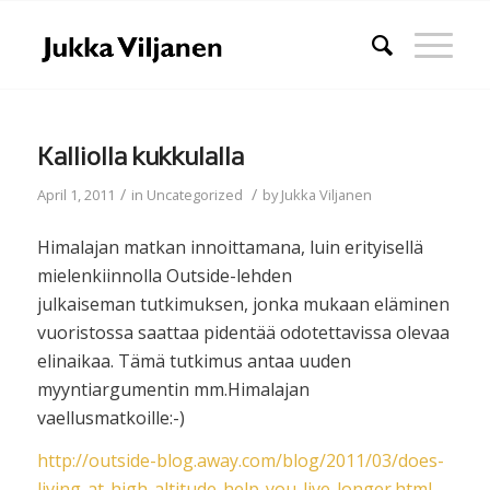
Kalliolla kukkulalla
/
/
April 1, 2011
in
Uncategorized
by
Jukka Viljanen
Himalajan matkan innoittamana, luin erityisellä
mielenkiinnolla Outside-lehden
julkaiseman tutkimuksen, jonka mukaan eläminen
vuoristossa saattaa pidentää odotettavissa olevaa
elinaikaa. Tämä tutkimus antaa uuden
myyntiargumentin mm.Himalajan
vaellusmatkoille:-)
http://outside-blog.away.com/blog/2011/03/does-
living-at-high-altitude-help-you-live-longer.html