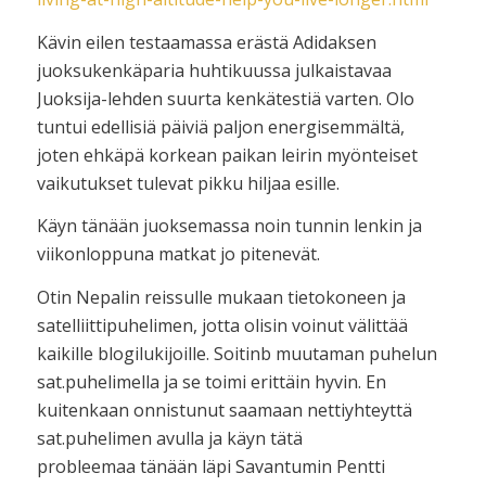
Kävin eilen testaamassa erästä Adidaksen
juoksukenkäparia huhtikuussa julkaistavaa
Juoksija-lehden suurta kenkätestiä varten. Olo
tuntui edellisiä päiviä paljon energisemmältä,
joten ehkäpä korkean paikan leirin myönteiset
vaikutukset tulevat pikku hiljaa esille.
Käyn tänään juoksemassa noin tunnin lenkin ja
viikonloppuna matkat jo pitenevät.
Otin Nepalin reissulle mukaan tietokoneen ja
satelliittipuhelimen, jotta olisin voinut välittää
kaikille blogilukijoille. Soitinb muutaman puhelun
sat.puhelimella ja se toimi erittäin hyvin. En
kuitenkaan onnistunut saamaan nettiyhteyttä
sat.puhelimen avulla ja käyn tätä
probleemaa tänään läpi Savantumin Pentti