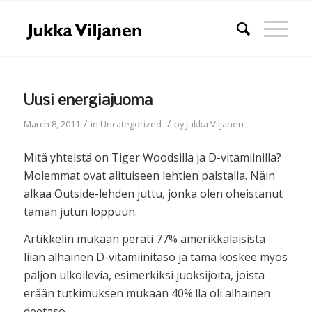
Uusi energiajuoma
/
/
March 8, 2011
in
Uncategorized
by
Jukka Viljanen
Mitä yhteistä on Tiger Woodsilla ja D-vitamiinilla?
Molemmat ovat alituiseen lehtien palstalla. Näin
alkaa Outside-lehden juttu, jonka olen oheistanut
tämän jutun loppuun.
Artikkelin mukaan peräti 77% amerikkalaisista
liian alhainen D-vitamiinitaso ja tämä koskee myös
paljon ulkoilevia, esimerkiksi juoksijoita, joista
erään tutkimuksen mukaan 40%:lla oli alhainen
deetaso.