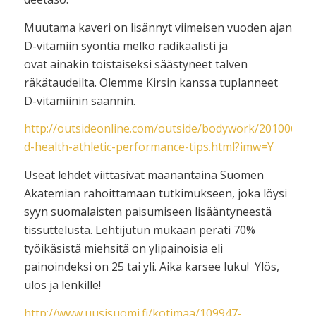
Muutama kaveri on lisännyt viimeisen vuoden ajan
D-vitamiin syöntiä melko radikaalisti ja
ovat ainakin toistaiseksi säästyneet talven
räkätaudeilta. Olemme Kirsin kanssa tuplanneet
D-vitamiinin saannin.
http://outsideonline.com/outside/bodywork/201006/vit
d-health-athletic-performance-tips.html?imw=Y
Useat lehdet viittasivat maanantaina Suomen
Akatemian rahoittamaan tutkimukseen, joka löysi
syyn suomalaisten paisumiseen lisääntyneestä
tissuttelusta. Lehtijutun mukaan peräti 70%
työikäsistä miehsitä on ylipainoisia eli
painoindeksi on 25 tai yli. Aika karsee luku! Ylös,
ulos ja lenkille!
http://www.uusisuomi.fi/kotimaa/109947-