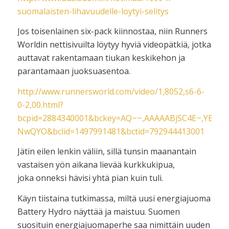
suomalaisten-lihavuudelle-loytyi-selitys
Jos toisenlainen six-pack kiinnostaa, niin Runners
Worldin nettisivuilta löytyy hyviä videopätkiä, jotka
auttavat rakentamaan tiukan keskikehon ja
parantamaan juoksuasentoa.
http://www.runnersworld.com/video/1,8052,s6-6-
0-2,00.html?
bcpid=2884340001&bckey=AQ~~,AAAAABjSC4E~,YBF
NwQYO&bclid=1497991481&bctid=792944413001
Jätin eilen lenkin väliin, sillä tunsin maanantain
vastaisen yön aikana lievää kurkkukipua,
joka onneksi hävisi yhtä pian kuin tuli.
Käyn tiistaina tutkimassa, miltä uusi energiajuoma
Battery Hydro näyttää ja maistuu. Suomen
suosituin energiajuomaperhe saa nimittäin uuden