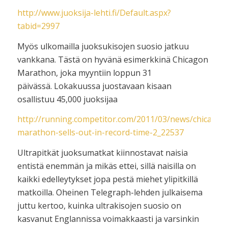
http://www.juoksija-lehti.fi/Default.aspx?
tabid=2997
Myös ulkomailla juoksukisojen suosio jatkuu
vankkana. Tästä on hyvänä esimerkkinä Chicagon
Marathon, joka myyntiin loppun 31
päivässä. Lokakuussa juostavaan kisaan
osallistuu 45,000 juoksijaa
http://running.competitor.com/2011/03/news/chicago-
marathon-sells-out-in-record-time-2_22537
Ultrapitkät juoksumatkat kiinnostavat naisia
entistä enemmän ja mikäs ettei, sillä naisilla on
kaikki edelleytykset jopa pestä miehet ylipitkillä
matkoilla. Oheinen Telegraph-lehden julkaisema
juttu kertoo, kuinka ultrakisojen suosio on
kasvanut Englannissa voimakkaasti ja varsinkin