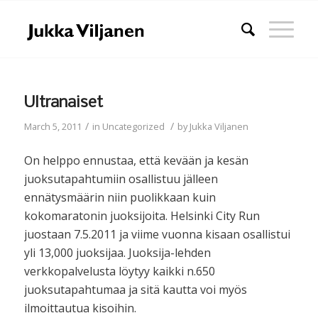
Ultranaiset
/
/
March 5, 2011
in
Uncategorized
by
Jukka Viljanen
On helppo ennustaa, että kevään ja kesän
juoksutapahtumiin osallistuu jälleen
ennätysmäärin niin puolikkaan kuin
kokomaratonin juoksijoita. Helsinki City Run
juostaan 7.5.2011 ja viime vuonna kisaan osallistui
yli 13,000 juoksijaa. Juoksija-lehden
verkkopalvelusta löytyy kaikki n.650
juoksutapahtumaa ja sitä kautta voi myös
ilmoittautua kisoihin.