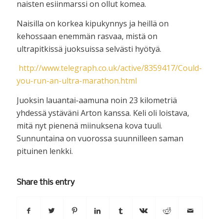
naisten esiinmarssi on ollut komea.
Naisilla on korkea kipukynnys ja heillä on
kehossaan enemmän rasvaa, mistä on
ultrapitkissä juoksuissa selvästi hyötyä.
http://www.telegraph.co.uk/active/8359417/Could-
you-run-an-ultra-marathon.html
Juoksin lauantai-aamuna noin 23 kilometriä
yhdessä ystäväni Arton kanssa. Keli oli loistava,
mitä nyt pienenä miinuksena kova tuuli.
Sunnuntaina on vuorossa suunnilleen saman
pituinen lenkki.
Share this entry