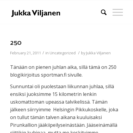
250
/
/
February 21, 2011
in
Uncategorized
by
Jukka Viljanen
Tänään on pienen juhlan aika, sillä tämä on 250
blogikirjoitus sportman.fi sivulle.
Sunnuntai oli puolestaan liikunnan juhlaa, sillä
ensiksi juoksimme 15 kilometrin lenkin
uskomattoman upeassa talvikelissä. Tämän
jälkeen siirryimme Helsingin Pikkukoskelle, joka
on tullut tämän talven aikana kuuluisaksi
Pirunkallion jääkiipeilyseinästään. Jääseinämällä
riittikin kuhinaa, mutta me keskityimme