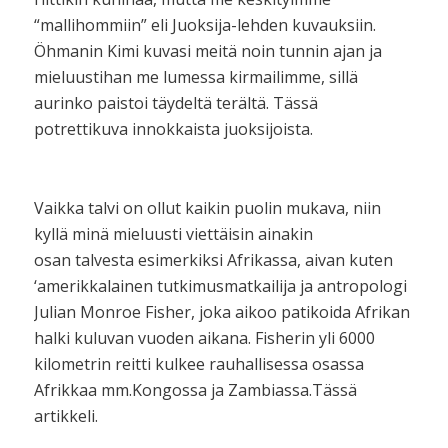
“mallihommiin” eli Juoksija-lehden kuvauksiin.
Öhmanin Kimi kuvasi meitä noin tunnin ajan ja
mieluustihan me lumessa kirmailimme, sillä
aurinko paistoi täydeltä terältä. Tässä
potrettikuva innokkaista juoksijoista.
Vaikka talvi on ollut kaikin puolin mukava, niin
kyllä minä mieluusti viettäisin ainakin
osan talvesta esimerkiksi Afrikassa, aivan kuten
‘amerikkalainen tutkimusmatkailija ja antropologi
Julian Monroe Fisher, joka aikoo patikoida Afrikan
halki kuluvan vuoden aikana. Fisherin yli 6000
kilometrin reitti kulkee rauhallisessa osassa
Afrikkaa mm.Kongossa ja Zambiassa.Tässä
artikkeli.