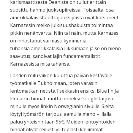
karismaattisesta Deanista on tullut erittäin
suosittu hahmo juoksupiireissä. Toisaalta, osa
amerikkalaisista ultrajuoksijoista ovat katsoneet
Karnazesin melko julkisuushakuista toimintaa
pitkin nenänvartta. Niin tai näin, mutta Karnazes
on innostanut varmasti kymmeniä
tuhansia amerikkalaisia liikkumaan ja se on hieno
saavutus, sanoivat lajin fundamentalistit
Karnazesista mitä tahansa.
Lähden reilu viikon kuluttua päivän kestävälle
työmatkalle Tukholmaan, joten varasin
lentomatkan netistä.Tsekkasin ensiksi Blue1:n Ja
Finnairin hinnat, mutta onneksi Google tarjosi
minulle myös linkin Norwegianin sivuille. Sieltä
löytyi lyömärön tarjous; aamulla meno – illalla
paluu yhteishintaan 95€. Muiden lentoyhtöiden
hinnat olivat reilusti yli tuplasti kalliimmat.