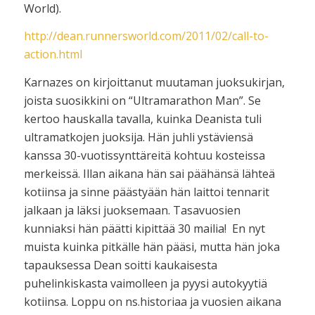
World).
http://dean.runnersworld.com/2011/02/call-to-
action.html
Karnazes on kirjoittanut muutaman juoksukirjan,
joista suosikkini on “Ultramarathon Man”. Se
kertoo hauskalla tavalla, kuinka Deanista tuli
ultramatkojen juoksija. Hän juhli ystäviensä
kanssa 30-vuotissynttäreitä kohtuu kosteissa
merkeissä. Illan aikana hän sai päähänsä lähteä
kotiinsa ja sinne päästyään hän laittoi tennarit
jalkaan ja läksi juoksemaan. Tasavuosien
kunniaksi hän päätti kipittää 30 mailia! En nyt
muista kuinka pitkälle hän pääsi, mutta hän joka
tapauksessa Dean soitti kaukaisesta
puhelinkiskasta vaimolleen ja pyysi autokyytiä
kotiinsa. Loppu on ns.historiaa ja vuosien aikana