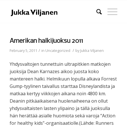
Amerikan halkijuoksu 2011
/
/
February 5, 2011
in
Uncategorized
by
Jukka Viljanen
Yhdysvaltojen tunnettuin ultrapitkien matkojen
juoksija Dean Karnazes aikoo juosta koko
mantereen halki. Helmikuun lopulla alkava Forrest
Gump-tyylinen taivallus starttaa Disneylandista ja
matkaa kertyy viikkojen aikana noin 4800 km.
Deanin pitkäaikaisena huolenaiheena on ollut
yhdysvaltaisten lasten ylipaino ja tällä juoksulla
hän herättää asialle huomiota sekä varoja “Action
for healthy kids”-organisaatiolle.(Lähde: Runners