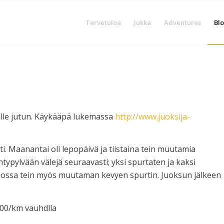
Tervetuloa
Jukka
Adventures
Blo
ivulle jutun. Käykääpä lukemassa
http://www.juoksija-
. Maanantai oli lepopäivä ja tiistaina tein muutamia
htypylvään välejä seuraavasti; yksi spurtaten ja kaksi
, jossa tein myös muutaman kevyen spurtin. Juoksun jälkeen
.00/km vauhdlla