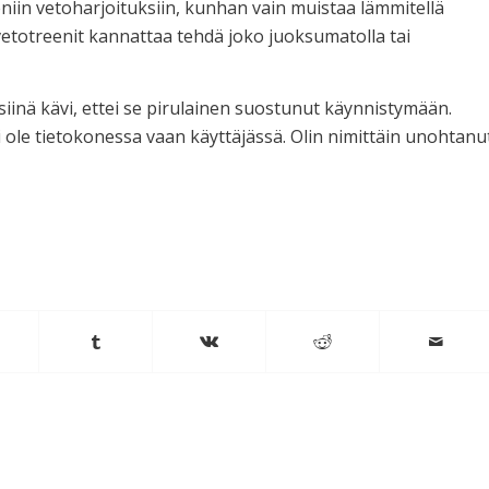
niin vetoharjoituksiin, kunhan vain muistaa lämmitellä
vetotreenit kannattaa tehdä joko juoksumatolla tai
 siinä kävi, ettei se pirulainen suostunut käynnistymään.
ei ole tietokonessa vaan käyttäjässä. Olin nimittäin unohtanu