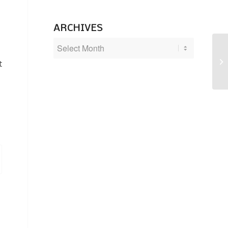
ARCHIVES
Vä
t