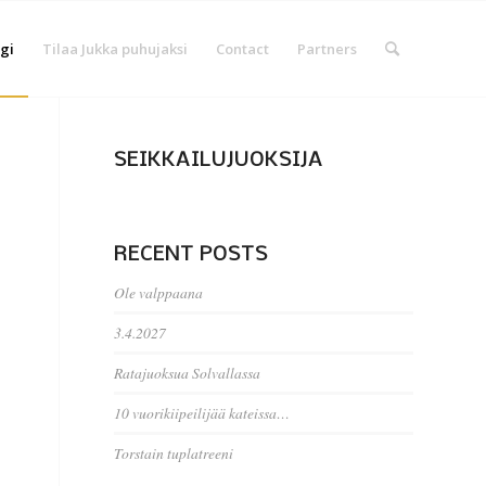
gi
Tilaa Jukka puhujaksi
Contact
Partners
SEIKKAILUJUOKSIJA
RECENT POSTS
Ole valppaana
3.4.2027
Ratajuoksua Solvallassa
10 vuorikiipeilijää kateissa…
Torstain tuplatreeni