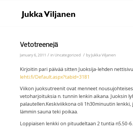
Vetotreenejä
/
/
January 6, 2011
in
Uncategorized
by
Jukka Viljanen
Kirjoitin pari päivää sitten Juoksija-lehden nettis
lehti.fi/Default.aspx?tabid=3181
Viikon juoksutreenit ovat menneet nousujohteisesti
vetoharjoituksia n. tunnin lenkin aikana. Juoksin ly
palautellen.Keskiviikkona oli 1h30minuutin lenkki
lämmin sauna teki poikaa.
Loppiaisen lenkki on pituudeltaan 2 tuntia n5.50-6