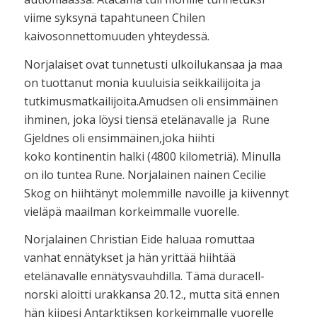
viime syksynä tapahtuneen Chilen
kaivosonnettomuuden yhteydessä.
Norjalaiset ovat tunnetusti ulkoilukansaa ja maa
on tuottanut monia kuuluisia seikkailijoita ja
tutkimusmatkailijoita.Amudsen oli ensimmäinen
ihminen, joka löysi tiensä etelänavalle ja Rune
Gjeldnes oli ensimmäinen,joka hiihti
koko kontinentin halki (4800 kilometriä). Minulla
on ilo tuntea Rune. Norjalainen nainen Cecilie
Skog on hiihtänyt molemmille navoille ja kiivennyt
vieläpä maailman korkeimmalle vuorelle.
Norjalainen Christian Eide haluaa romuttaa
vanhat ennätykset ja hän yrittää hiihtää
etelänavalle ennätysvauhdilla. Tämä duracell-
norski aloitti urakkansa 20.12., mutta sitä ennen
hän kiipesi Antarktiksen korkeimmalle vuorelle