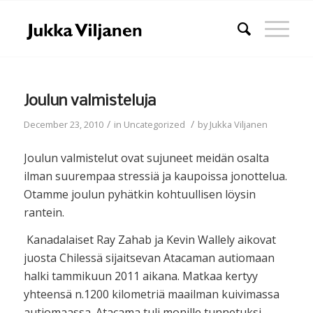
Joulun valmisteluja
/
/
December 23, 2010
in
Uncategorized
by
Jukka Viljanen
Joulun valmistelut ovat sujuneet meidän osalta
ilman suurempaa stressiä ja kaupoissa jonottelua.
Otamme joulun pyhätkin kohtuullisen löysin
rantein.
Kanadalaiset Ray Zahab ja Kevin Wallely aikovat
juosta Chilessä sijaitsevan Atacaman autiomaan
halki tammikuun 2011 aikana. Matkaa kertyy
yhteensä n.1200 kilometriä maailman kuivimassa
autiomaassa. Atacama tuli monille tunnetuksi