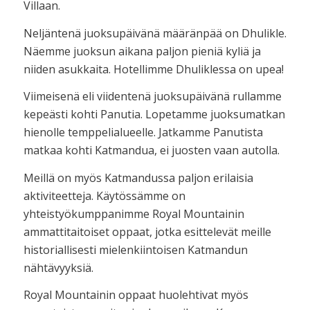
Villaan.
Neljäntenä juoksupäivänä määränpää on Dhulikle.
Näemme juoksun aikana paljon pieniä kyliä ja
niiden asukkaita. Hotellimme Dhuliklessa on upea!
Viimeisenä eli viidentenä juoksupäivänä rullamme
kepeästi kohti Panutia. Lopetamme juoksumatkan
hienolle temppelialueelle. Jatkamme Panutista
matkaa kohti Katmandua, ei juosten vaan autolla.
Meillä on myös Katmandussa paljon erilaisia
aktiviteetteja. Käytössämme on
yhteistyökumppanimme Royal Mountainin
ammattitaitoiset oppaat, jotka esittelevät meille
historiallisesti mielenkiintoisen Katmandun
nähtävyyksiä.
Royal Mountainin oppaat huolehtivat myös