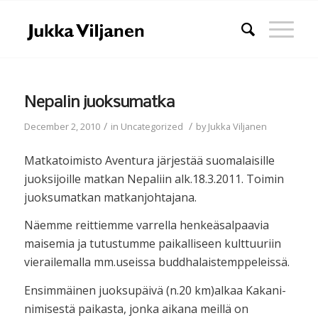
Nepalin juoksumatka
/
/
December 2, 2010
in
Uncategorized
by
Jukka Viljanen
Matkatoimisto Aventura järjestää suomalaisille
juoksijoille matkan Nepaliin alk.18.3.2011. Toimin
juoksumatkan matkanjohtajana.
Näemme reittiemme varrella henkeäsalpaavia
maisemia ja tutustumme paikalliseen kulttuuriin
vierailemalla mm.useissa buddhalaistemppeleissä.
Ensimmäinen juoksupäivä (n.20 km)alkaa Kakani-
nimisestä paikasta, jonka aikana meillä on