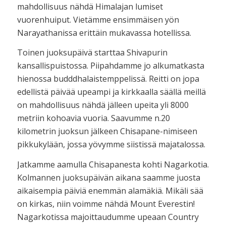
mahdollisuus nähdä Himalajan lumiset
vuorenhuiput. Vietämme ensimmäisen yön
Narayathanissa erittäin mukavassa hotellissa.
Toinen juoksupäivä starttaa Shivapurin
kansallispuistossa. Piipahdamme jo alkumatkasta
hienossa budddhalaistemppelissä. Reitti on jopa
edellistä päivää upeampi ja kirkkaalla säällä meillä
on mahdollisuus nähdä jälleen upeita yli 8000
metriin kohoavia vuoria. Saavumme n.20
kilometrin juoksun jälkeen Chisapane-nimiseen
pikkukylään, jossa yövymme siistissä majatalossa.
Jatkamme aamulla Chisapanesta kohti Nagarkotia.
Kolmannen juoksupäivän aikana saamme juosta
aikaisempia päiviä enemmän alamäkiä. Mikäli sää
on kirkas, niin voimme nähdä Mount Everestin!
Nagarkotissa majoittaudumme upeaan Country