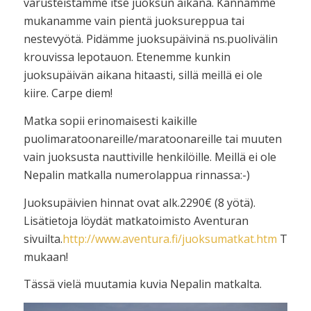
varusteistamme itse juoksun aikana. Kannamme
mukanamme vain pientä juoksureppua tai
nestevyötä. Pidämme juoksupäivinä ns.puolivälin
krouvissa lepotauon. Etenemme kunkin
juoksupäivän aikana hitaasti, sillä meillä ei ole
kiire. Carpe diem!
Matka sopii erinomaisesti kaikille
puolimaratoonareille/maratoonareille tai muuten
vain juoksusta nauttiville henkilöille. Meillä ei ole
Nepalin matkalla numerolappua rinnassa:-)
Juoksupäivien hinnat ovat alk.2290€ (8 yötä).
Lisätietoja löydät matkatoimisto Aventuran
sivuilta.
http://www.aventura.fi/juoksumatkat.htm
Terve
mukaan!
Tässä vielä muutamia kuvia Nepalin matkalta.